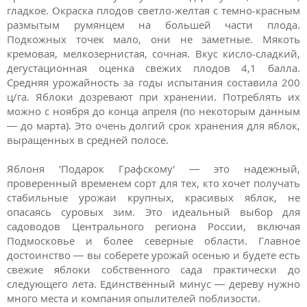
гладкое. Окраска плодов светло-желтая с темно-красным
размытым румянцем на большей части плода.
Подкожных точек мало, они не заметные. Мякоть
кремовая, мелкозернистая, сочная. Вкус кисло-сладкий,
дегустационная оценка свежих плодов 4,1 балла.
Средняя урожайность за годы испытания составила 200
ц/га. Яблоки дозревают при хранении. Потреблять их
можно с ноября до конца апреля (по некоторым данным
— до марта). Это очень долгий срок хранения для яблок,
выращенных в средней полосе.
Яблоня 'Подарок Графскому' — это надежный,
проверенный временем сорт для тех, кто хочет получать
стабильные урожаи крупных, красивых яблок, не
опасаясь суровых зим. Это идеальный выбор для
садоводов Центрального региона России, включая
Подмосковье и более северные области. Главное
достоинство — вы соберете урожай осенью и будете есть
свежие яблоки собственного сада практически до
следующего лета. Единственный минус — дереву нужно
много места и компания опылителей поблизости.