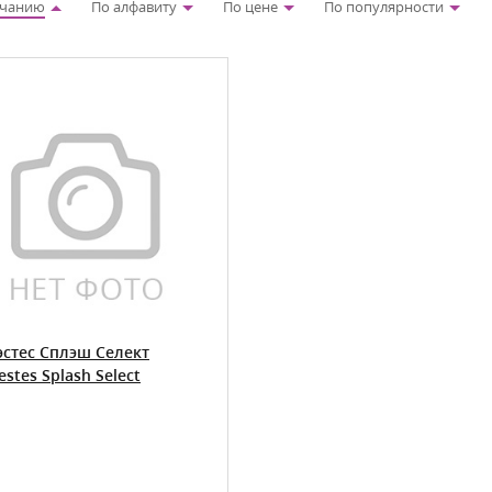
лчанию
По алфавиту
По цене
По популярности
эстес Сплэш Селект
stes Splash Select