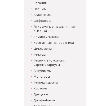
Бегония
Пальмы
Аглаонема
Шеффлеры
Луковичные праздничная
выгонка
Замиокулькасы
Комнатные Папоротники
Цикламены
Фикусы
Фиалки, глоксинии,
Стрептокарпусы
Антуриумы
Монстеры
Филодендроны
Кротоны
Драцены
Диффенбахия
Адениумы