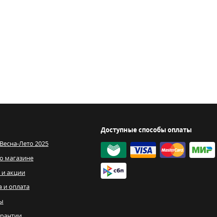
Доступные способы оплаты
 Весна-Лето 2025
о магазине
 и акции
а и оплата
ы
рантии