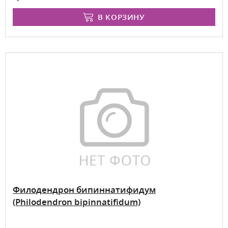
В КОРЗИНУ
Филодендрон бипиннатифидум
(Philodendron bipinnatifidum)