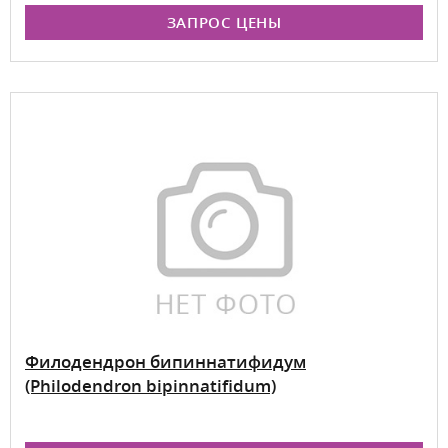
ЗАПРОС ЦЕНЫ
Филодендрон бипиннатифидум
(Philodendron bipinnatifidum)