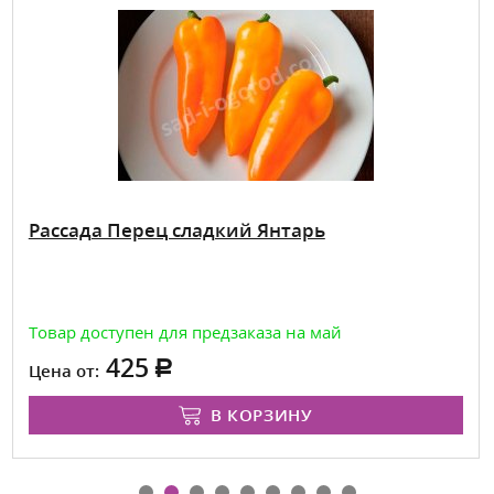
сада Перец сладкий Янтарь
Расс
р доступен для предзаказа на май
Товар
425
 от:
Цена:
В КОРЗИНУ