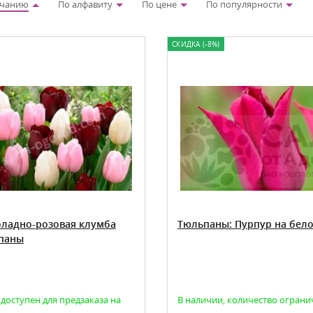
лчанию
По алфавиту
По цене
По популярности
СКИДКА (-8%)
ладно-розовая клумба
Тюльпаны: Пурпур на бел
паны
 доступен для предзаказа на
В наличии, количество огран