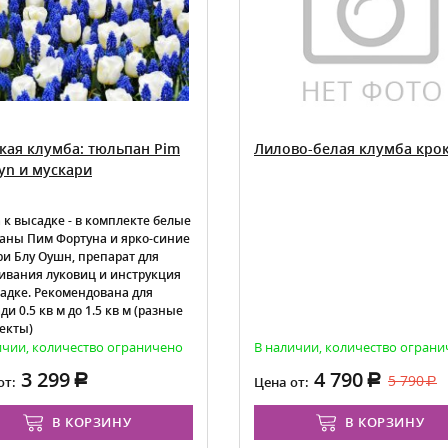
кая клумба: тюльпан Pim
Лилово-белая клумба кро
yn и мускари
 к высадке - в комплекте белые
аны Пим Фортуна и ярко-синие
ри Блу Оушн, препарат для
ивания луковиц и инструкция
садке. Рекомендована для
и 0.5 кв м до 1.5 кв м (разные
екты)
ичии, количество ограничено
В наличии, количество огран
3 299
4 790
5 790
от:
Цена от:
В КОРЗИНУ
В КОРЗИНУ