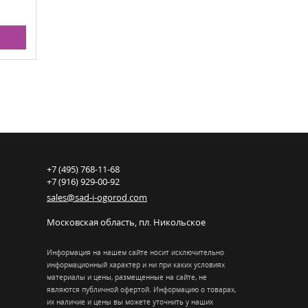
+7 (495) 768-11-68
+7 (916) 929-00-92
sales@sad-i-ogorod.com
Московская область
,
пл. Никольcкое
Информация на нашем сайте носит исключительно
информационный характер и ни при каких условиях
материалы и цены, размещенные на сайте, не
являются публичной офертой. Информацию о товарах,
их наличие и цены вы можете уточнить у наших