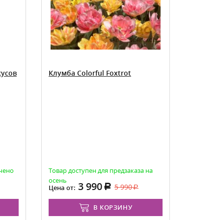
кусов
Клумба Colorful Foxtrot
ичено
Товар доступен для предзаказа на
осень
3 990
5 990
Цена от:
В КОРЗИНУ