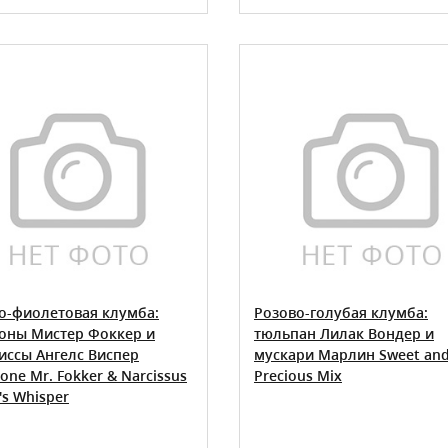
о-фиолетовая клумба:
Розово-голубая клумба:
оны Мистер Фоккер и
тюльпан Лилак Вондер и
иссы Ангелс Виспер
мускари Марлин Sweet an
ne Mr. Fokker & Narcissus
Precious Mix
's Whisper