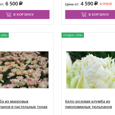
6 500
4 590
4 990
от:
Цена от:
В КОРЗИНУ
В КОРЗИНУ
-20%)
СКИДКА (-30%)
ба из махровых
Бело-розовая клумба из
панов в пастельных тонах
пионовидных тюльпанов