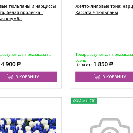
вые тюльпаны и нарциссы
Желто-лиловые тона: нар
та, белая пролеска -
Кассата + тюльпаны
вая клумба
 доступен для предзаказа на
Товар доступен для предзаказа
осень
4 900
1 850
Цена от:
В КОРЗИНУ
В КОРЗИНУ
СКИДКА (-17%)