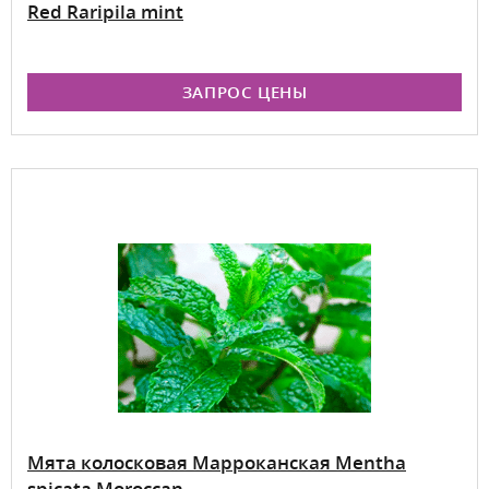
Red Raripila mint
ЗАПРОС ЦЕНЫ
Мята колосковая Марроканская Mentha
spicata Moroccan