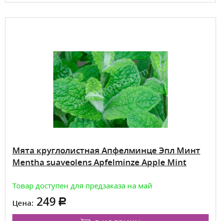
Мята круглолистная Апфелминце Эпл Минт
Mentha suaveolens Apfelminze Apple Mint
Товар доступен для предзаказа на май
249
Цена: