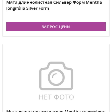
Мята длиннолистная Сильвер Форм Mentha
longifólia Silver Form
ЗАПРОС ЦЕНЫ
Мята душистая ананасная Mentha suaveolens