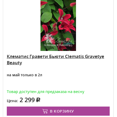
лематис Гравети Бьюти Clematis Gravetye
Си
eauty
Ле
 май только в 2л
вар доступен для предзаказа на весну
Тов
2 299
ена:
Це
В КОРЗИНУ