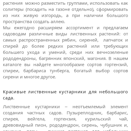
растения
можно разместить группами, использовать как
солитеры (посадить на газоне отдельно), сформировать
из них живую изгородь, а при наличии большого
пространства создать аллею.
Мы ежегодно расширяем ассортимент и предлагаем
садоводам
различные виды лиственных растений: от
самых распространенных рябин, сиреней, лапчаток и
спирей до более редких растений или требующих
большего ухода и умений, среди них вечнозеленые
рододендроны, багрянник японский, магония. В нашем
каталоге вы найдете многообразие сортов гортензий,
спиреи, барбариса тунберга, богатый выбор сортов
сирени и многое другое.
Красивые лиственные кустарники для небольшого
сада.
Лиственные кустарники – неотъемлемый элемент
создания частных садов. Пузыреплодник, барбарис,
спирея, вейгела, гортензия, курильский чай,
древовидный пион, рододендрон, сирень, чубушник и,
конечно, розы – лучшие растения для небольших