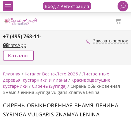
Вход / Регистрация
+7 (495) 768-11-
Заказать звонок
68
WhatsApp
Каталог
Главная
/
Каталог Весна-Лето 2026
/
Лиственные
деревья, кустарники и лианы
/
Красивоцветущие
кустарники
/
Сирень (Syringa)
/
Сирень обыкновенная
Знамя Ленина Syringa vulgaris Znamya Lenina
СИРЕНЬ ОБЫКНОВЕННАЯ ЗНАМЯ ЛЕНИНА
SYRINGA VULGARIS ZNAMYA LENINA