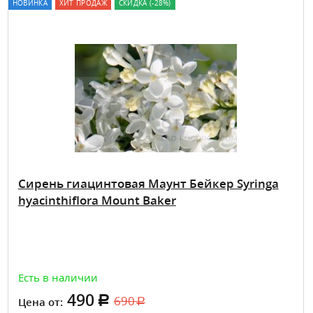
НОВИНКА
ХИТ ПРОДАЖ
СКИДКА (-28%)
Сирень гиацинтовая Маунт Бейкер Syringa
hyacinthiflora Mount Baker
Есть в наличии
490
690
Цена от: