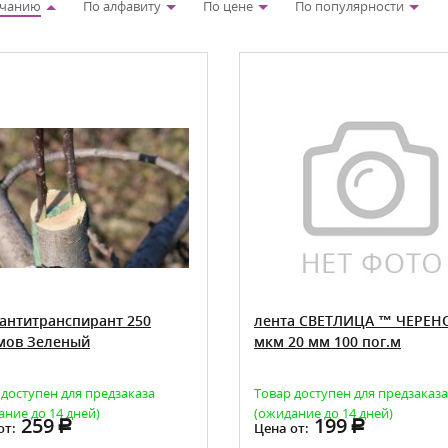
лчанию
По алфавиту
По цене
По популярности
-антитранспирант 250
лента СВЕТЛИЦА ™ ЧЕРЕН
мов Зеленый
мкм 20 мм 100 пог.м
 доступен для предзаказа
Товар доступен для предзаказа
ание до 14 дней)
(ожидание до 14 дней)
259
199
от:
Цена от: