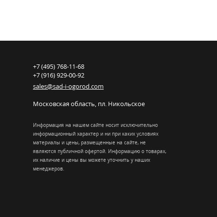
+7 (495) 768-11-68
+7 (916) 929-00-92
sales@sad-i-ogorod.com
Московская область
,
пл. Никольcкое
Информация на нашем сайте носит исключительно
информационный характер и ни при каких условиях
материалы и цены, размещенные на сайте, не
являются публичной офертой. Информацию о товарах,
их наличие и цены вы можете уточнить у наших
менеджеров.