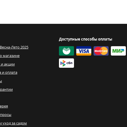
Доступные способы оплаты
 Весна-Лето 2025
о магазине
 и акции
а и оплата
ы
рантии
ерея
опросы
и уход за садом