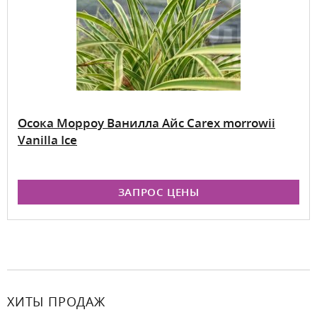
Осока Морроу Ванилла Айс Carex morrowii
Vanilla Ice
ЗАПРОС ЦЕНЫ
ХИТЫ ПРОДАЖ