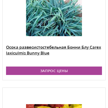
Осока развесистостебельная Бонни Блу Carex
laxiculmis Bunny Blue
ЗАПРОС ЦЕНЫ