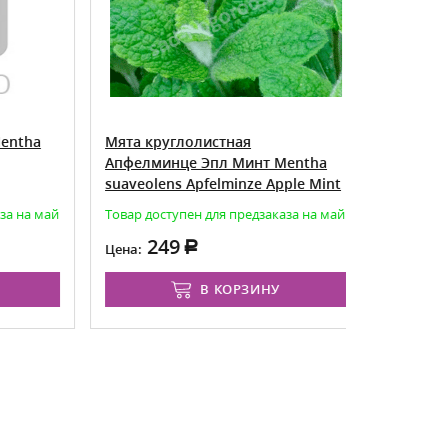
tha
Мята круглолистная
Мята души
Апфелминце Эпл Минт Mentha
Mentha su
suaveolens Apfelminze Apple Mint
 на май
Товар доступен для предзаказа на май
Товар досту
249
35
Цена:
Цена:
В КОРЗИНУ