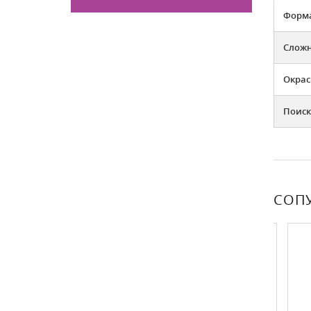
Форма
Слож
Окрас
Поиск
СОП