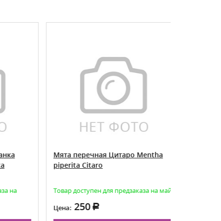
ка
Мята перечная Цитаро Mentha
Мята коло
piperita Citaro
spicata Ab
 на
Товар доступен для предзаказа на май
Товар досту
август
250
25
Цена:
Цена: