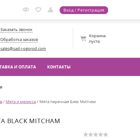
Вход / Регистрация
Заказать звонок
Корзина
Обработка заказов
пуста
sales@sad-i-ogorod.com
ТАВКА И ОПЛАТА
КОНТАКТЫ
ов
ав
/
Мята и мелисса
/
Мята перечная Блек Митчем
TA BLACK MITCHAM