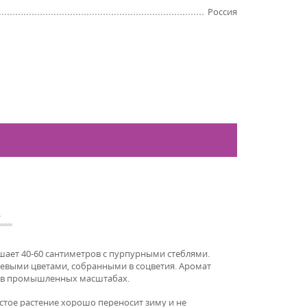
Россия
А
шает 40-60 сантиметров с пурпурными стеблями.
невыми цветами, собранными в соцветия. Аромат
я в промышленных масштабах.
стое растение хорошо переносит зиму и не