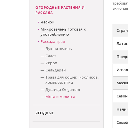
требова
ОГОРОДНЫЕ РАСТЕНИЯ И
включая
РАССАДА
Чеснок
Микрозелень готовая к
Стран
употреблению
Рассада трав
Латин
Лук на зелень
Салат
Предп
Укроп
Испол
Сельдерей
Трава для кошек, кроликов,
хомяков, птиц
Месяц
Душица Origanum
Сезон
Мята и мелисса
Налич
ЯГОДНЫЕ
Семей