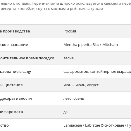
тельно к почвам. Перечная мята широко используется в свежем и пере
 десерты, коктейли, соусы к мясным и рыбным закускам.
а производства
Россия
ское название
Mentha piperita Black Mitcham
очтительное время посадки
весна
ьзование в саду
сад ароматов, контейнерное выращ
ы цветения
июнь, июль, август
 декоративности
лето, осень
ие аромата
да
ство
Lamiaceae / Labiatae (Яснотковые / Г