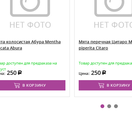
 колосистая Абура Mentha
Мята перечная Цитаро Men
ta Abura
piperita Citaro
 доступен для предзаказа на
Товар доступен для предзаказа
т
250
250
Цена:
В КОРЗИНУ
В КОРЗИНУ