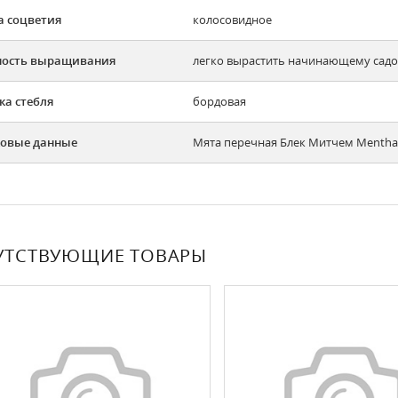
 соцветия
колосовидное
ность выращивания
легко вырастить начинающему садов
ка стебля
бордовая
овые данные
Мята перечная Блек Митчем Mentha p
УТСТВУЮЩИЕ ТОВАРЫ