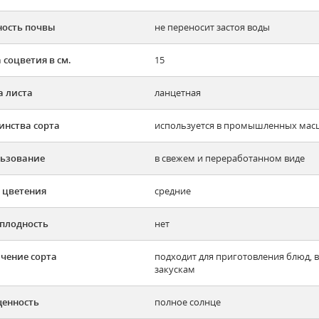
ость почвы
не переносит застоя воды
 соцветия в см.
15
 листа
ланцетная
инства сорта
используется в промышленных мас
ьзование
в свежем и переработанном виде
 цветения
средние
плодность
нет
чение сорта
подходит для приготовления блюд, 
закускам
енность
полное солнце