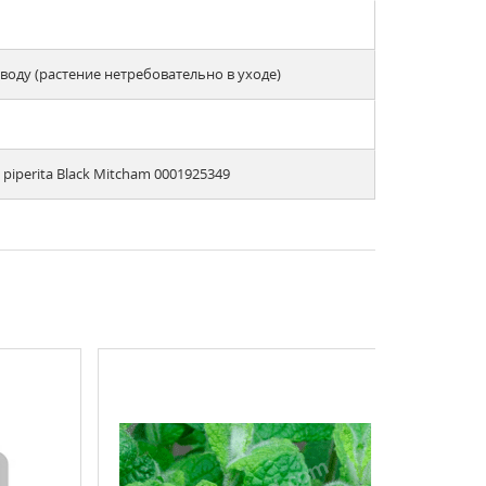
оду (растение нетребовательно в уходе)
iperita Black Mitcham 0001925349