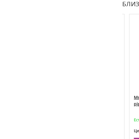
БЛИЗ
ХИТ ПРОДАЖ
Мохито
Мята колосистая Якима Mentha
Мята
spicata Yakima
piper
Товар доступен для предзаказа на май
Есть 
250
Цена:
Цена