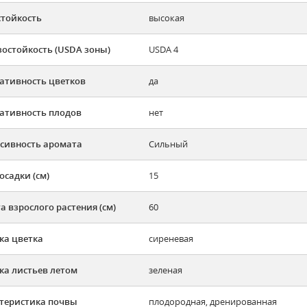
тойкость
высокая
остойкость (USDA зоны)
USDA 4
ативность цветков
да
ативность плодов
нет
сивность аромата
Сильный
осадки (см)
15
а взрослого растения (см)
60
ка цветка
сиреневая
ка листьев летом
зеленая
теристика почвы
плодородная, дренированная