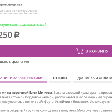
производства
еть все характеристики
ступен для предзаказа на май
250
В КОРЗИНУ
авить к сравнению
АНИЕ И ХАРАКТЕРИСТИКИ
ОТЗЫВЫ
ДОСТАВКА И ОПЛАТ
ы
мяты перечной Блек Митчем
.
Высота взрослой культуры не превы
зеленая с тонкой бордовой каймой, распускается в июле мелкими сире
т еле уловимые нотки грейпфрута.
Устойчив к болезням. Используетс
ают в открытый грунт на солнце или в полутени. Многолетнее травяни