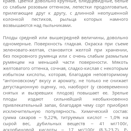
краев. Цветки довольно крупные, блюдцевидные, белые
со слабым розовым оттенком, лепестки продолговатые,
прилегающие друг к другу, с длинной неопушенной
колонкой пестиков, рыльца которых намного
возвышаются над пыльниками.
Плоды средней или вышесредней величины, довольно
одномерные. Поверхность гладкая. Окраска при съеме
зеленовато-желтая, становится желтой при хранении,
без покровного румянца или с очень слабым размытым
румянцем на меньшей части поверхности. Мякоть
желтоватого оттенка, сочная, сладко-кислая с некоторым
избытком кислоты, которая, благодаря неповторимому
"антоновскому" вкусу и аромату, не только не снижает
дегустационную оценку, но, наоборот (у своевременно
снятых и вызревших плодов) повышает ее. Зрелые
плоды издают сильнейший необыкновенно
привлекательный запах, благодаря чему сорт приобрел
исключительную популярность. Химический состав:
сумма сахаров – 9,22%, титруемых кислот – 1,0% на
сырой вес, дубильных веществ – 41 мг/100г,
аскорбиновой кислоты – 17 мг/100г (8,3-23,7), Р-