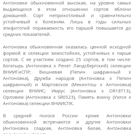
Антоновки обыкновенной высокая, на уровне самых
выдающихся в этом отношении сортов яблони
домашней. Сорт неприхотливый и сравнительно
устойчивый к болезням. Лишь в годы сильных
эпифитотий поражаемость его паршой повышается до
средних показателей.
Антоновка обыкновенная оказалась ценной исходной
формой в селекции зимостойких, устойчивых к парше
сортов. С ее участием создано 25 сортов, в том числе:
Богатырь (Антоновка х Ренет Ландсбергский) селекции
ВНИИГиСПР; Вишневая (Пепин шафранный х
Антоновка), Дружба народов (Антоновка х Пепин
шафранный) и Мартовское (Мекинтош х Антоновка)
селекции ВНИИС; Имрус (Антоновка х OR18T13),
Орловим (Антоновка х SR0523), Память воину (Уэлси х
Антоновка) селекции ВНИИСПК.
В средней полосе России кроме Антоновки
обыкновенной встречаются и другие Антоновки
(Антоновка сладкая, Антоновка белая, Антоновка