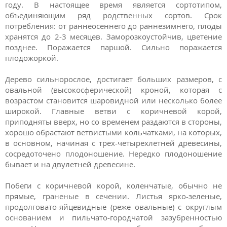
году. В настоящее время является сортотипом,
объединяющим ряд родственных сортов. Срок
потребления: от раннеосеннего до раннезимнего, плоды
хранятся до 2-3 месяцев. Заморозкоустойчив, цветение
позднее. Поражается паршой. Сильно поражается
плодожоркой.
Дерево сильнорослое, достигает больших размеров, с
овальной (высокосферической) кроной, которая с
возрастом становится шаровидной или несколько более
широкой. Главные ветви с коричневой корой,
приподняты вверх, но со временем раздаются в стороны,
хорошо обрастают ветвистыми кольчатками, на которых,
в основном, начиная с трех-четырехлетней древесины,
сосредоточено плодоношение. Нередко плодоношение
бывает и на двулетней древесине.
Побеги с коричневой корой, коленчатые, обычно не
прямые, граненые в сечении. Листья ярко-зеленые,
продолговато-яйцевидные (реже овальные) с округлым
основанием и пильчато-городчатой зазубренностью