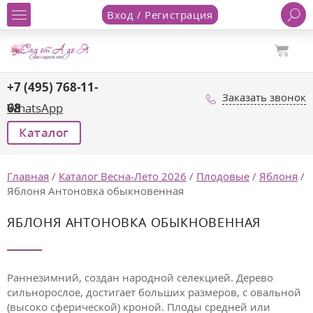
Вход / Регистрация
+7 (495) 768-11-
Заказать звонок
68
WhatsApp
Каталог
Главная
/
Каталог Весна-Лето 2026
/
Плодовые
/
Яблоня
/
Яблоня Антоновка обыкновенная
ЯБЛОНЯ АНТОНОВКА ОБЫКНОВЕННАЯ
Раннезимний, создан народной селекцией. Дерево
сильнорослое, достигает больших размеров, с овальной
(высоко сферической) кроной. Плоды средней или