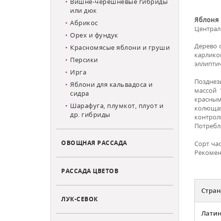
Вишне-черешневые гибриды
или дюк
Яблоня
Абрикос
Централь
Орех и фундук
Дерево с
Красномясые яблони и груши
карлико
Персики
эллипти
Ирга
Позднез
Яблони для кальвадоса и
массой 
сидра
красным
Шарафуга, плумкот, плуот и
колющая
др. гибриды
контрол
Потребля
ОВОЩНАЯ РАССАДА
Сорт ча
Рекомен
РАССАДА ЦВЕТОВ
Стран
ЛУК-СЕВОК
Латин