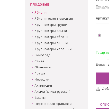
ПЛОДОВЫЕ
Посмотр
Яблоня
Артику
Яблоня колонновидная
Крупномеры груши
Крупномеры алычи
Крупномеры яблони
Крупномеры вишни
Крупномеры черешни
Товар до
Виноград
Слива
Цена:
Облепиха
Груша
Черешня
Актинидия
Доб
Алыча (слива русская)
Вишня
Черенки для прививки
ОПИС