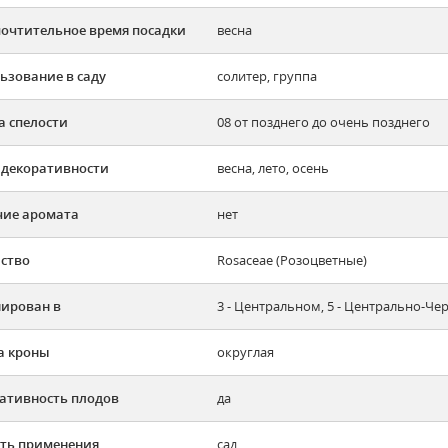
очтительное время посадки
весна
ьзование в саду
солитер, группа
а спелости
08 от позднего до очень позднего
 декоративности
весна, лето, осень
ие аромата
нет
ство
Rosaceae (Розоцветные)
ирован в
3 - Центральном, 5 - Центрально-Ч
а кроны
округлая
ативность плодов
да
ть применения
сад