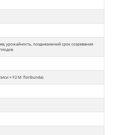
ев, урожайность, позднезимний срок созревания
 плодов
лси × F2 M. floribunda)