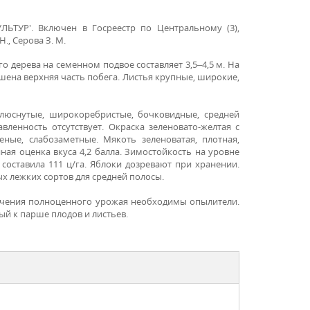
ТУР'. Включен в Госреестр по Центральному (3),
., Серова З. М.
о дерева на семенном подвое составляет 3,5–4,5 м. На
шена верхняя часть побега. Листья крупные, широкие,
плюснутые, широкоребристые, бочковидные, средней
вленность отсутствует. Окраска зеленовато-желтая с
ые, слабозаметные. Мякоть зеленоватая, плотная,
ная оценка вкуса 4,2 балла. Зимостойкость на уровне
 составила 111 ц/га. Яблоки дозревают при хранении.
ых лежких сортов для средней полосы.
лучения полноценного урожая необходимы опылители.
ый к парше плодов и листьев.