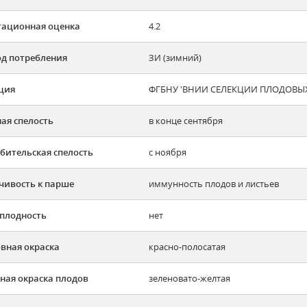
тационная оценка
4.2
д потребления
ЗИ (зимний)
ция
ФГБНУ 'ВНИИ СЕЛЕКЦИИ ПЛОДОВЫХ
ая спелость
в конце сентября
бительская спелость
с ноября
чивость к парше
иммунность плодов и листьев
плодность
нет
вная окраска
красно-полосатая
ная окраска плодов
зеленовато-желтая