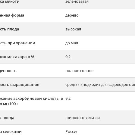
ка мякоти
зеленоватая
енная форма
дерево
сть плода
высокая
сть при хранении
до мая
жание сахара в %
9.2
енность
полное солнце
ность выращивания
средняя (подходит для садоводов с 
жание аскорбиновой кислоты в
9.2
х мг/100 г
 плода
широко-овальная
а селекции
Россия