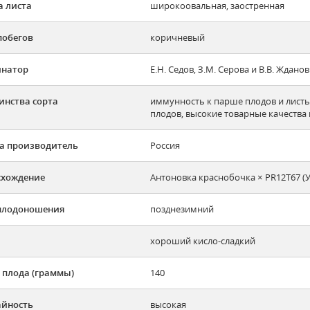
 листа
широкоовальная, заостренная
побегов
коричневый
инатор
Е.Н. Седов, З.М. Серова и В.В. Жданов
инства сорта
иммунность к парше плодов и листь
плодов, высокие товарные качества
а производитель
Россия
схождение
Антоновка краснобочка × PR12T67 (Уэ
плодоношения
позднезимний
хороший кисло-сладкий
 плода (граммы)
140
йность
высокая