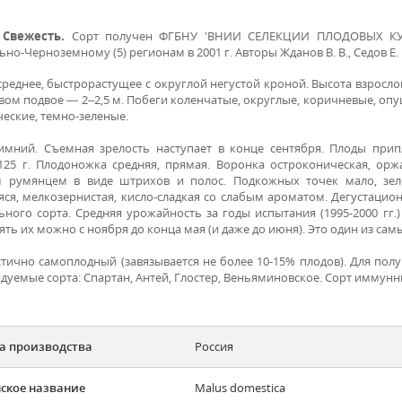
 Свежесть.
Сорт получен ФГБНУ 'ВНИИ СЕЛЕКЦИИ ПЛОДОВЫХ КУЛЬ
но-Черноземному (5) регионам в 2001 г. Авторы Жданов В. В., Седов Е. Н
реднее, быстрорастущее с округлой негустой кроной. Высота взрослог
вом подвое — 2–2,5 м. Побеги коленчатые, округлые, коричневые, опу
ческие, темно-зеленые.
имний. Съемная зрелость наступает в конце сентября. Плоды при
125 г. Плодоножка средняя, прямая. Воронка остроконическая, оржа
 румянцем в виде штрихов и полос. Подкожных точек мало, зелен
ся, мелкозернистая, кисло-сладкая со слабым ароматом. Дегустацион
ьного сорта. Средняя урожайность за годы испытания (1995-2000 гг.)
ть их можно с ноября до конца мая (и даже до июня). Это один из сам
стично самоплодный (завязывается не более 10-15% плодов). Для по
дуемые сорта: Спартан, Антей, Глостер, Веньяминовское. Сорт иммунн
а производства
Россия
ское название
Malus domestica