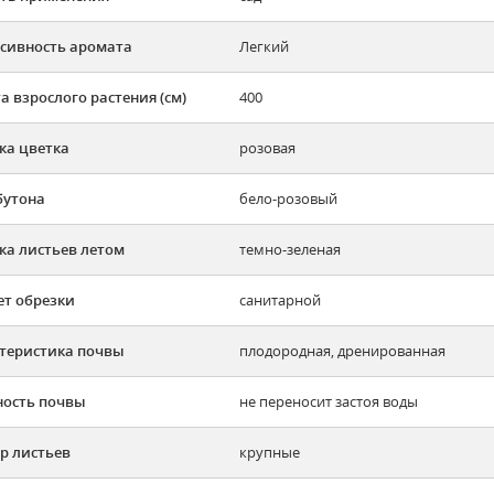
сивность аромата
Легкий
а взрослого растения (см)
400
ка цветка
розовая
бутона
бело-розовый
ка листьев летом
темно-зеленая
ет обрезки
санитарной
теристика почвы
плодородная, дренированная
ость почвы
не переносит застоя воды
р листьев
крупные