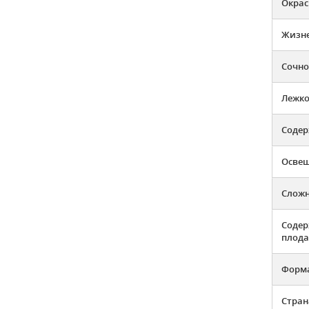
Окрас
Жизн
Сочно
Лежко
Содер
Освещ
Слож
Содер
плода
Форма
Стран