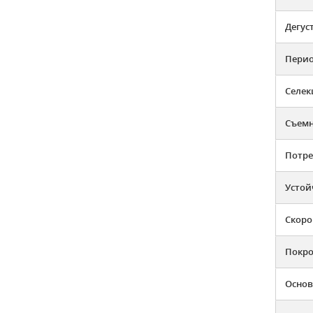
Дегус
Перио
Селек
Съемн
Потре
Устой
Скоро
Покро
Основ