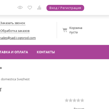
Вход / Регистрация
Заказать звонок
Корзина
Обработка заказов
пуста
sales@sad-i-ogorod.com
ТАВКА И ОПЛАТА
КОНТАКТЫ
ов
 domestica Svezhest
T
Россия