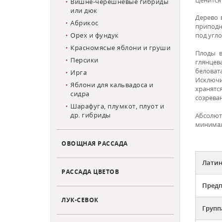
Вишне-черешневые гибриды
или дюк
Дерево 
Абрикос
приподн
Орех и фундук
под угл
Красномясые яблони и груши
Плоды в
Персики
глянцев
беловат
Ирга
Исключи
Яблони для кальвадоса и
хранятс
сидра
созрева
Шарафуга, плумкот, плуот и
др. гибриды
Абсолют
минимал
ОВОЩНАЯ РАССАДА
Латин
РАССАДА ЦВЕТОВ
Предп
ЛУК-СЕВОК
Групп