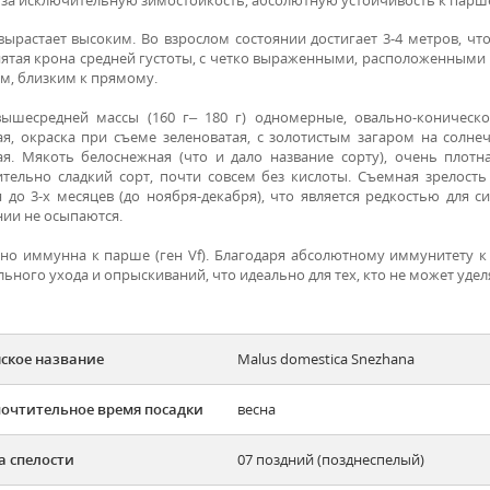
вырастает высоким. Во взрослом состоянии достигает 3-4 метров, что
ятая крона средней густоты, с четко выраженными, расположенными р
ом, близким к прямому.
ышесредней массы (160 г– 180 г) одномерные, овально-коничес
ая, окраска при съеме зеленоватая, с золотистым загаром на солне
ая. Мякоть белоснежная (что и дало название сорту), очень плотна
тельно сладкий сорт, почти совсем без кислоты. Съемная зрелость 
я до 3-х месяцев (до ноября-декабря), что является редкостью для с
нии не осыпаются.
но иммунна к парше (ген Vf). Благодаря абсолютному иммунитету к
ьного ухода и опрыскиваний, что идеально для тех, кто не может удел
ское название
Malus domestica Snezhana
очтительное время посадки
весна
а спелости
07 поздний (позднеспелый)