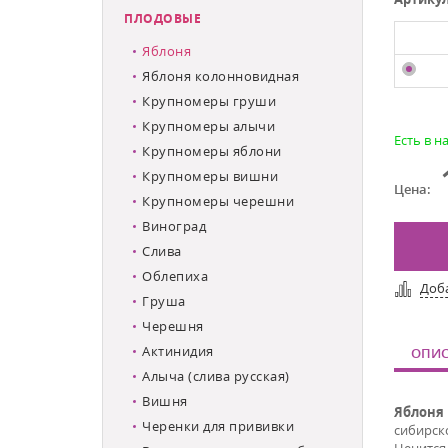
ПЛОДОВЫЕ
Яблоня
Яблоня колонновидная
Крупномеры груши
Крупномеры алычи
Есть в н
Крупномеры яблони
Крупномеры вишни
Цена:
Крупномеры черешни
Виноград
Слива
Облепиха
Доб
Груша
Черешня
Актинидия
ОПИС
Алыча (слива русская)
Вишня
Яблоня
Черенки для прививки
сибирск
Ценится