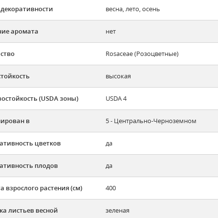
 декоративности
весна, лето, осень
ие аромата
нет
ство
Rosaceae (Розоцветные)
тойкость
высокая
остойкость (USDA зоны)
USDA 4
ирован в
5 - Центрально-Черноземном
ативность цветков
да
ативность плодов
да
а взрослого растения (см)
400
ка листьев весной
зеленая