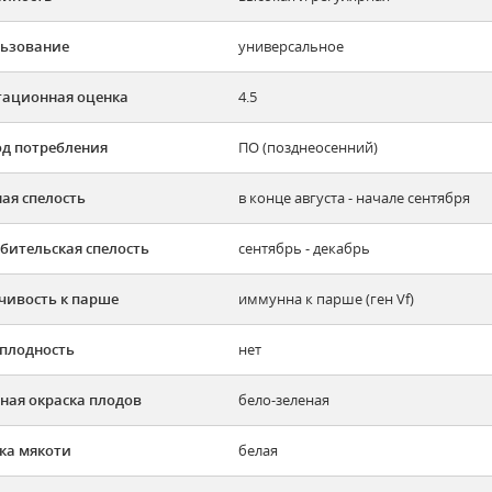
ьзование
универсальное
тационная оценка
4.5
д потребления
ПО (позднеосенний)
ая спелость
в конце августа - начале сентября
бительская спелость
сентябрь - декабрь
чивость к парше
иммунна к парше (ген Vf)
плодность
нет
ная окраска плодов
бело-зеленая
ка мякоти
белая