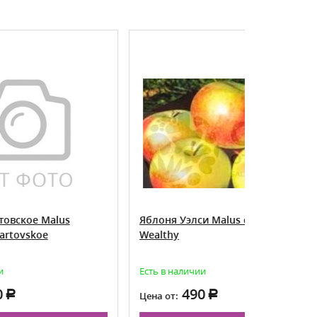
Яблоня Уэлси Malus domestica
Яблоня д
Wealthy
Медуниц
Есть в наличии
Есть в нал
490
1 
Цена от:
Цена: