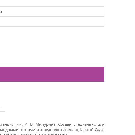
ра
А
танции им. И. В. Мичурина. Создан специально для
плодными сортами и, предположительно, Красой Сада.
 и очень красивые, вкусные плоды.