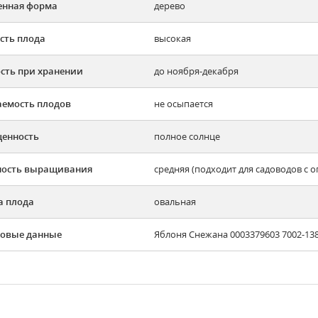
енная форма
дерево
сть плода
высокая
сть при хранении
до ноября-декабря
емость плодов
не осыпается
енность
полное солнце
ность выращивания
средняя (подходит для садоводов с 
 плода
овальная
овые данные
Яблоня Снежана 0003379603 7002-13