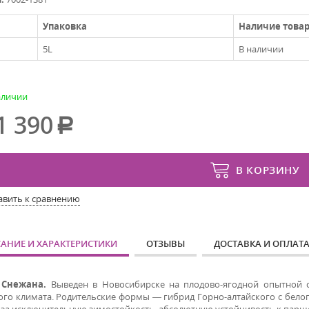
Упаковка
Наличие това
5L
В наличии
аличии
1 390
В КОРЗИНУ
авить к сравнению
АНИЕ И ХАРАКТЕРИСТИКИ
ОТЗЫВЫ
ДОСТАВКА И ОПЛАТ
 Снежана.
Выведен в Новосибирске на плодово-ягодной опытной с
ого климата. Родительские формы — гибрид Горно-алтайского с бело
 за исключительную зимостойкость, абсолютную устойчивость к парше