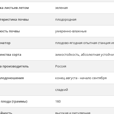
ка листьев летом
зеленая
теристика почвы
плодородная
ость почвы
умеренно-влажные
инатор
плодово-ягодная опытная станция и
инства сорта
зимостойкость, абсолютная устойчи
а производитель
Россия
плодоношения
конец августа - начало сентября
сладкий
 плода (граммы)
160
йность
высокая и регулярная