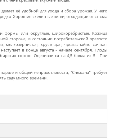
 делает её удобной для ухода и сбора урожая. У него
едко. Хо­рошие скелетные ветви, отходящие от ствола
кой формы или округлые, широкоребристые. Кожица
чной стороне, в состоянии потребительской зрелости
я, мелкозернистая, хрустящая, чрезвычайно сочная.
наступает в конце августа - начале сентября. Плоды
ибирских сортов. Оценивается на 4,5 балла из 5. При
 парше и общей неприхотливости, "Снежана" требует
ять саду много времени.