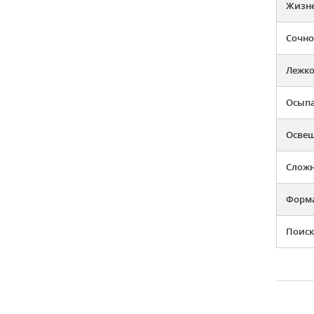
Жизн
Сочно
Лежко
Осыпа
Освещ
Слож
Форма
Поиск