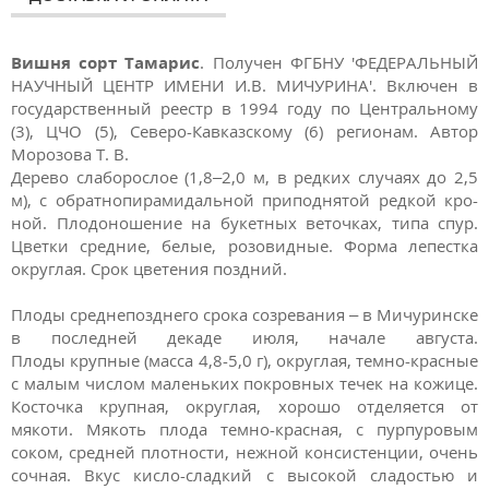
Вишня сорт Тамарис
. Получен ФГБНУ 'ФЕДЕРАЛЬНЫЙ
НАУЧНЫЙ ЦЕНТР ИМЕНИ И.В. МИЧУРИНА'. Включен в
государственный реестр в 1994 году по Центральному
(3), ЦЧО (5), Северо-Кавказскому (6) регионам. Автор
Морозова Т. В.
Дерево слаборослое (1,8–2,0 м, в редких случаях до 2,5
м), с обратнопирамидальной приподнятой редкой кро­
ной. Плодоношение на букетных веточках, типа спур.
Цветки средние, белые, розовидные. Форма лепестка
округлая. Срок цветения поздний.
Плоды среднепозднего срока созревания – в Мичуринске
в последней декаде июля, начале августа.
Плоды крупные (масса 4,8-5,0 г), округлая, темно-красные
с малым числом маленьких покровных течек на кожице.
Косточка крупная, округлая, хорошо отделяется от
мякоти. Мякоть плода темно-красная, с пурпуровым
соком, средней плот­ности, нежной консистенции, очень
сочная. Вкус кисло-сладкий с высокой сладостью и