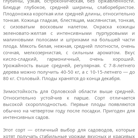
глубины, узкая, остроконическая, без оржавленности.
Блюдце глубокое, средней ширины, слаборебристое.
Плодоножка короткая или средней длины, относительно
тонкая. Кожица гладкая, блестящая, маслянистая, тонкая,
с сизоватым восковым налетом. Окраска кожицы
зеленовато-желтая с интенсивными пурпуровыми и
малиновыми полосами и штрихами на большей части
плода. Мякоть белая, нежная, средней плотности, очень
сочная, мелкозернистая, с сильным ароматом. Вкус
кисло-сладкий, гармоничный, очень хороший.
Урожайность выше средней, регулярная. С 7-8-летнего
дерева можно получить 40-50 кг, а с 10-15-летнего — до
80 кг. Столовый. Плоды хранятся до конца декабря.
Зимостойкость для Орловской области выше средней.
Относительно устойчив к парше. Сорт отличается
высокой скороплодностью. Первые плоды появляются
обычно на четвертом году после посадки. Пригоден для
интенсивных садов.
Этот сорт — отличный выбор для садоводов, которые
хотят получать стабильные урожаи вкусных и красивых