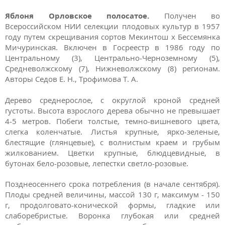
Яблоня Орловское полосатое.
Получен во
Всероссийском НИИ селекции плодовых культур в 1957
году путем скрещивания сортов Мекинтош х Бессемянка
Мичуринская. Включен в Госреестр в 1986 году по
Центральному (3), Центрально-Черноземному (5),
Средневолжскому (7), Нижневолжскому (8) регионам.
Авторы Седов Е. Н., Трофимова Т. А.
Дерево среднерослое, с округлой кроной средней
густоты. Высота взрослого дерева обычно не превышает
4-5 метров. Побеги толстые, темно-вишневого цвета,
слегка коленчатые. Листья крупные, ярко-зеленые,
блестящие (глянцевые), с волнистым краем и грубым
жилкованием. Цветки крупные, блюдцевидные, в
бутонах бело-розовые, лепестки светло-розовые.
Позднеосеннего срока потребления (в начале сентября).
Плоды средней величины, массой 130 г, максимум - 150
г, продолговато-конической формы, гладкие или
слаборебристые. Воронка глубокая или средней