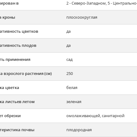
ирован в
2 - Северо-Западном, 5 - Централь
а кроны
плоскоокруглая
ативность цветков
да
ативность плодов
да
ть применения
сад
а взрослого растения (см)
250
ка цветка
белая
ка листьев летом
зеленая
ет обрезки
омолаживающей, санитарной
теристика почвы
плодородная