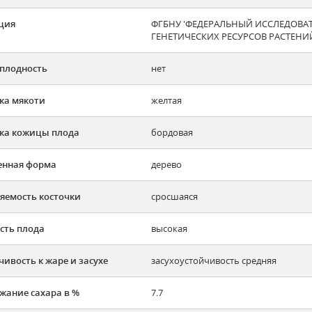
ция
ФГБНУ 'ФЕДЕРАЛЬНЫЙ ИССЛЕДОВА
ГЕНЕТИЧЕСКИХ РЕСУРСОВ РАСТЕНИ
плодность
нет
ка мякоти
желтая
ка кожицы плода
бордовая
енная форма
дерево
яемость косточки
сросшаяся
сть плода
высокая
чивость к жаре и засухе
засухоустойчивость средняя
жание сахара в %
7.7