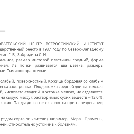
А
ОВАТЕЛЬСКИЙ ЦЕНТР ВСЕРОССИЙСКИЙ ИНСТИТУТ
рственный реестр в 1987 году по Северо-Западному
ин Г. В., Забродина С. Н.
кальное, размер листовой пластинки средний, форма
енная. Из почки развивается два цветка, размеры
лые. Тычинки оранжевые.
 слабый, поверхностный. Кожица бордовая со слабым
егка заостренная. Плодоножка средней длины, толстая.
, кисловато-сладкий. Косточка мелкая, не отделяется.
на сырую массу): растворимых сухих веществ – 12,0 %,
высокая. Плоды долго не осыпаются при перезревании,
рядом сорта-опылители (например, 'Мара', 'Прамень',
ней. Относительно устойчив к болезням.