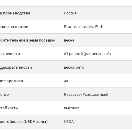
а производства
Россия
ское название
Prunus cerasifera Ehrh.
очтительное время посадки
весна
а спелости
03 ранний (раннеспелый)
 декоративности
весна, лето
ие аромата
да
ство
Rosaceae (Розоцветные)
тойкость
высокая
остойкость (USDA зоны)
USDA 4