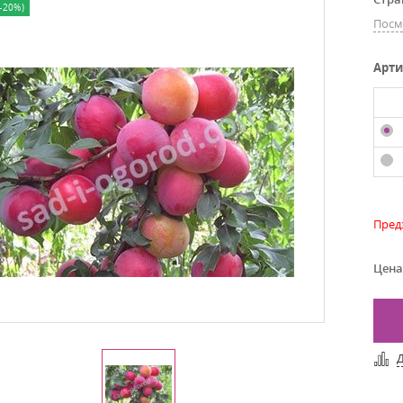
-20%)
Посм
Арти
Пред
Цена