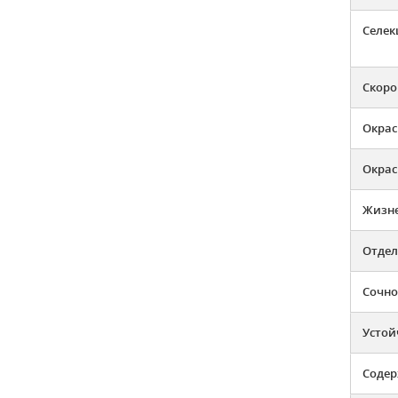
Селек
Скоро
Окрас
Окрас
Жизн
Отдел
Сочно
Устой
Содер