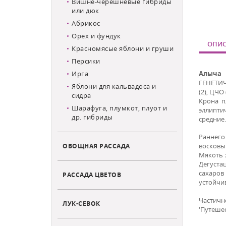
Вишне-черешневые гибриды
или дюк
Абрикос
Орех и фундук
ОПИС
Красномясые яблони и груши
Персики
Ирга
Алыча 
ГЕНЕТИЧ
Яблони для кальвадоса и
(2), ЦЧО
сидра
Крона п
Шарафуга, плумкот, плуот и
эллипти
др. гибриды
средние
Раннего
восковым
ОВОЩНАЯ РАССАДА
Мякоть ж
Дегустац
сахаров
РАССАДА ЦВЕТОВ
устойчи
Частичн
ЛУК-СЕВОК
'Путеше