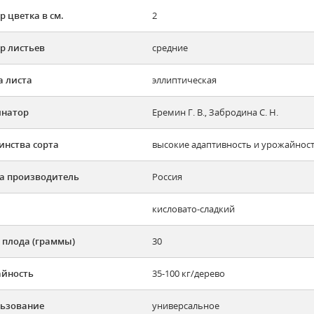
р цветка в см.
2
р листьев
средние
 листа
эллиптическая
инатор
Еремин Г. В., Забродина С. Н.
инства сорта
высокие адаптивность и урожайност
а производитель
Россия
кисловато-сладкий
 плода (граммы)
30
йность
35-100 кг/дерево
ьзование
универсальное