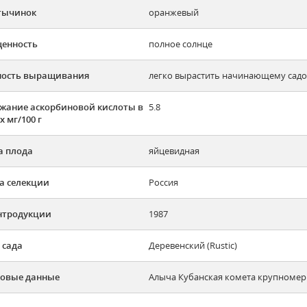
тычинок
оранжевый
енность
полное солнце
ность выращивания
легко вырастить начинающему садов
жание аскорбиновой кислоты в
5.8
х мг/100 г
 плода
яйцевидная
а селекции
Россия
нтродукции
1987
 сада
Деревенский (Rustic)
овые данные
Алыча Кубанская комета крупномер 5