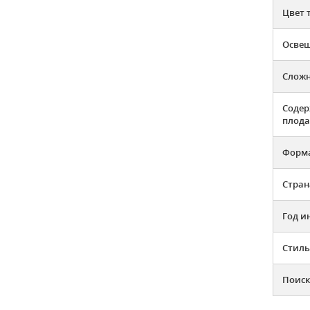
Цвет 
Освещ
Слож
Содер
плода
Форма
Стран
Год и
Стиль
Поиск