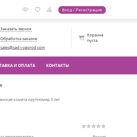
Вход / Регистрация
Заказать звонок
Корзина
Обработка заказов
пуста
sales@sad-i-ogorod.com
ТАВКА И ОПЛАТА
КОНТАКТЫ
ов
анская комета крупномер 5 лет
на производства
Россия