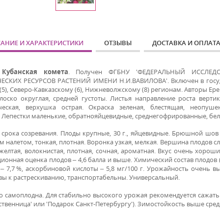
АНИЕ И ХАРАКТЕРИСТИКИ
ОТЗЫВЫ
ДОСТАВКА И ОПЛАТ
Кубанская комета
. Получен ФГБНУ 'ФЕДЕРАЛЬНЫЙ ИССЛЕД
ЕСКИХ РЕСУРСОВ РАСТЕНИЙ ИМЕНИ Н.И.ВАВИЛОВА'. Включен в госуда
 (5), Северо-Кавказскому (6), Нижневолжскому (8) регионам. Авторы Ерем
лоско округлая, средней густоты. Листья направление роста верти
ческая, верхушка острая. Окраска зеленая, блестящая, неопуш
. Лепестки маленькие, обратнояйцевидные, среднегофрированные, бе
 срока созревания. Плоды крупные, 30 г., яйцевидные. Брюшной шов
 налетом, тонкая, плотная. Воронка узкая, мелкая. Вершина плодов сл
елтая, волокнистая, плотная, сочная, ароматная. Вкус очень хороший
ионная оценка плодов – 4,6 балла и выше. Химический состав плодов (
 – 7,7 %, аскорбиновой кислоты – 5,8 мг/100 г. Урожайность очень 
вы к растрескиванию, транспортабельны. Универсальный.
о самоплодна. Для стабильно высокого урожая рекомендуется сажать 
ственница' или 'Подарок Санкт-Петербургу'). Зимостойкость выше сред