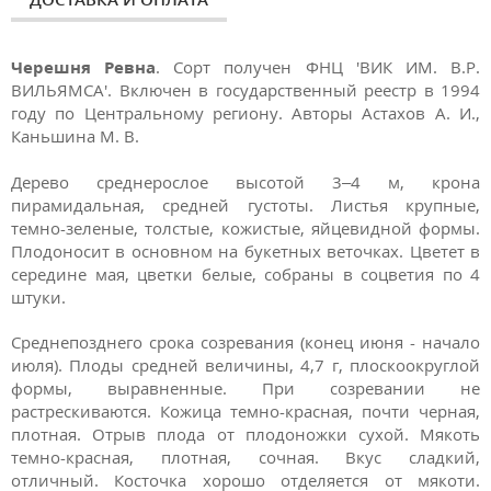
Черешня Ревна
. Сорт получен ФНЦ 'ВИК ИМ. В.Р.
ВИЛЬЯМСА'. Включен в государственный реестр в 1994
году по Центральному региону. Авторы Астахов А. И.,
Каньшина М. В.
Дерево среднерослое высотой 3–4 м, крона
пирамидальная, средней густоты. Листья крупные,
темно-зеленые, толстые, кожистые, яйцевидной формы.
Плодоносит в основном на букетных веточках. Цветет в
середине мая, цветки белые, собраны в соцветия по 4
штуки.
Среднепозднего срока созревания (конец июня - начало
июля). Плоды средней величины, 4,7 г, плоскоокруглой
формы, выравненные. При созревании не
растрескиваются. Кожица темно-красная, почти черная,
плотная. Отрыв плода от плодоножки сухой. Мякоть
темно-красная, плотная, сочная. Вкус сладкий,
отличный. Косточка хорошо отделяется от мякоти.