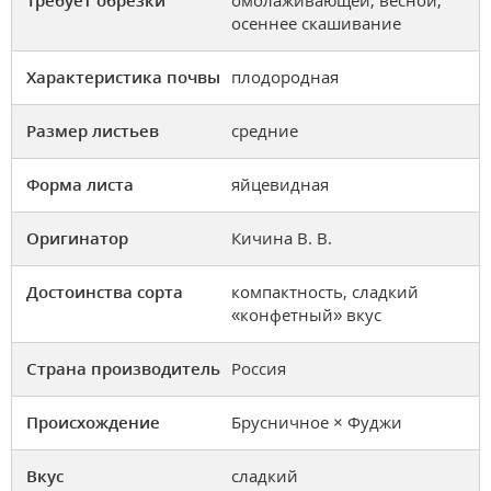
Требует обрезки
омолаживающей, весной,
осеннее скашивание
Характеристика почвы
плодородная
Размер листьев
средние
Форма листа
яйцевидная
Оригинатор
Кичина В. В.
Достоинства сорта
компактность, сладкий
«конфетный» вкус
Страна производитель
Россия
Происхождение
Брусничное × Фуджи
Вкус
сладкий