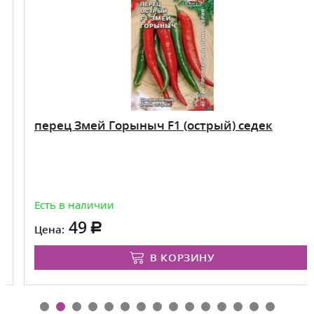
перец Змей Горыныч F1 (острый) седек
Есть в наличии
49
Цена:
В КОРЗИНУ