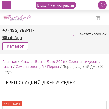
Вход / Регистрация
+7 (495) 768-11-
Заказать звонок
68
WhatsApp
Каталог
Главная
/
Каталог Весна-Лето 2026
/
Семена, сидераты,
газон
/
Семена овощей
/
Перцы
/
Перец сладкий Джек ®
Седек
ПЕРЕЦ СЛАДКИЙ ДЖЕК ® СЕДЕК
ХИТ ПРОДАЖ