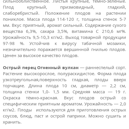
сильнооблиственное. Листья крупные, тёмно-зелёные.
Плод крупный, призмовидный, гладкий,
слаборебристый. Положение плодов на растении
пониклое. Масса плода 114-120 г, толщина стенок 5-7
мм. Вкус приятный, аромат сильный. Содержание сухого
вещества 6,3%, сахара 3,5%, витамина С 210,6 мг%.
Урожайность 9,5-10,3 кг/м2. Выход товарной продукции
97-98 %. Устойчив к вирусу табачной мозаики,
незначительно поражается вершинной гнилью плодов.
Ценен за высокое качество плодов.
Острый перец
Огненный вулкан
— раннеспелый сорт.
Растение высокорослое, полураскидистое. Форма плода
узкотреугольная,поверхность гладкая, плоды вверх
торчащие. Длина плода 10 см, диаметр — 2,2 см,
толщина стенки 1,0- 1,5 мм. Средняя масса — 19 г.
Окраска тёмно-красная. Вкус плодов острый со
специфическим приятным ароматом. Урожайность — 2,0
кг/м2. Плоды используются для приготовления острых
соусов, блюд, паст и острой паприки. Можно сушить и
хранить.