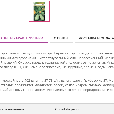
АНИЕ И ХАРАКТЕРИСТИКИ
ОТЗЫВЫ
ДОСТАВКА И ОПЛАТ
короспелый, холодостойкий сорт. Первый сбор проводят от появления в
нными междоузлиями. Лист пятиугольный, сильнорассеченный, мелкий,
, гладкий. Окраска плода в технической спелости светло-зеленая. Мяко
о плода 0,9-1,3 кг. Семена эллипсовидные, крупные, белые.
Плоды нака
 урожайность 702 ц/га, на 37-78 ц/га вы стандарта Грибовские 37. Ма
 степени поражается мучнистой росой, слабо - серой гнилью. Допущ
о-Сибирскому (11) регионам. Рекомендуется для консервирования и д
ское название
Cucurbita pepo L.