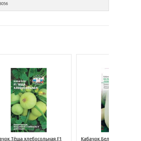
3056
ьная F1
Кабачок Белый лебедь® седек
Кабач