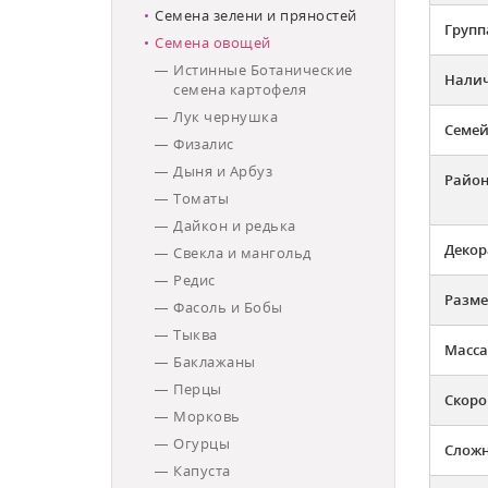
Семена зелени и пряностей
Групп
Семена овощей
Истинные Ботанические
Налич
семена картофеля
Лук чернушка
Семей
Физалис
Дыня и Арбуз
Район
Томаты
Дайкон и редька
Декор
Свекла и мангольд
Редис
Разме
Фасоль и Бобы
Тыква
Масса
Баклажаны
Перцы
Скоро
Морковь
Огурцы
Слож
Капуста