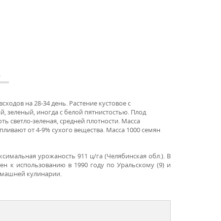
А
сходов на 28-34 день.
Растение кустовое с
 зеленый, иногда с белой пятнистостью. Плод
ть светло-зеленая, средней плотности. Масса
пливают от 4-9% сухого вещества.
Масса 1000 семян
ксимальная урожаность 911 ц/га (Челябинская обл.). В
ен к использованию в 1990 году по Уральскому (9) и
омашней кулинарии.