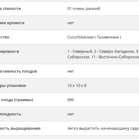
а спелости
01 очень ранний
ие аромата
нет
ство
Cucurbitaceae ( Тыквенные )
ирован в
1 - Северный, 2 - Северо-Западном, 3
Сибирском, 11 - Восточно-Сибирско
ативность плодов
нет
ры упаковки
15 х 10 х 8
 плода (граммы)
900
плодность
нет
ность выращивания
легко вырастить начинающему садов