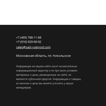
+7 (495) 768-11-68
+7 (916) 929-00-92
sales@sad-i-ogorod.com
Московская область
,
пл. Никольcкое
Информация на нашем сайте носит исключительно
информационный характер и ни при каких условиях
материалы и цены, размещенные на сайте, не
являются публичной офертой. Информацию о товарах,
их наличие и цены вы можете уточнить у наших
менеджеров.