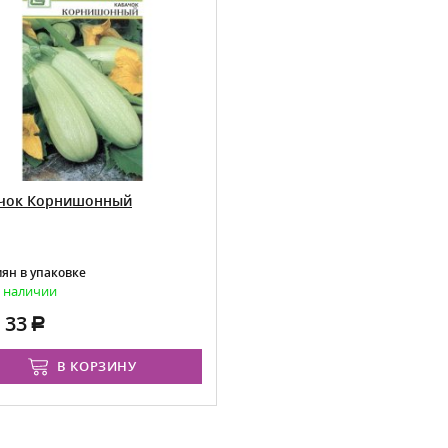
чок Корнишонный
мян в упаковке
в наличии
33
В КОРЗИНУ