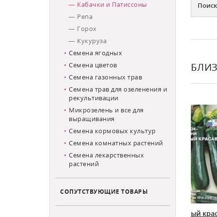
Кабачки и Патиссоны
Поиск
Репа
Горох
Кукуруза
Семена ягодных
Семена цветов
БЛИЗ
Семена газонных трав
Семена трав для озеленения и
ХИТ ПРОДАЖ
ХИ
рекультивации
Микрозелень и все для
выращивания
Семена кормовых культур
Семена комнатных растений
Семена лекарственных
растений
СОПУТСТВУЮЩИЕ ТОВАРЫ
онный
Кабачок Чёрный красавец седек
К