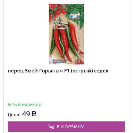
перец Змей Горыныч F1 (острый) седек
Есть в наличии
49
Цена:
В КОРЗИНУ