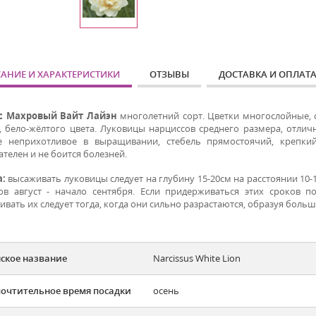
АНИЕ И ХАРАКТЕРИСТИКИ
ОТЗЫВЫ
ДОСТАВКА И ОПЛАТ
с Махровый Вайт Лайэн
многолетний сорт. Цветки многослойные,
, бело-жёлтого цвета. Луковицы нарциссов среднего размера, отли
е неприхотливое в выращивании, стебель прямостоячий, крепки
телен и не боится болезней.
а:
высаживать луковицы следует на глубину 15-20см на расстоянии 10-
ов август - начало сентября. Если придерживаться этих сроков 
вать их следует тогда, когда они сильно разрастаются, образуя больш
ское название
Narcissus White Lion
очтительное время посадки
осень