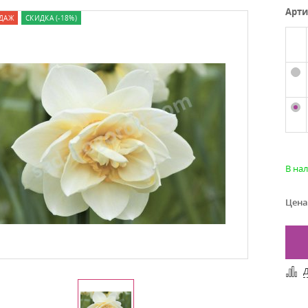
Арти
ДАЖ
СКИДКА (-18%)
В на
Цена