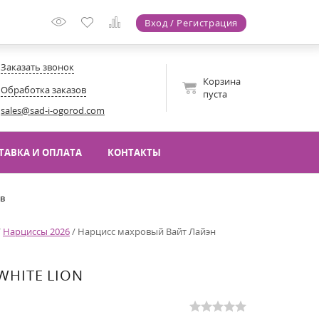
Вход / Регистрация
Заказать звонок
Корзина
Обработка заказов
пуста
sales@sad-i-ogorod.com
ТАВКА И ОПЛАТА
КОНТАКТЫ
ов
/
Нарциссы 2026
/
Нарцисс махровый Вайт Лайэн
WHITE LION