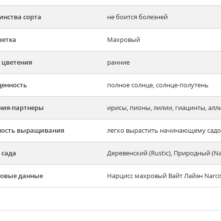
инства сорта
не боится болезней
ветка
Махровый
 цветения
ранние
енность
полное солнце, солнце-полутень
ния-партнеры
ирисы, пионы, лилии, гиацинты, алл
ность выращивания
легко вырастить начинающему садов
 сада
Деревенский (Rustic), Природный (N
овые данные
Нарцисс махровый Вайт Лайэн Narciss