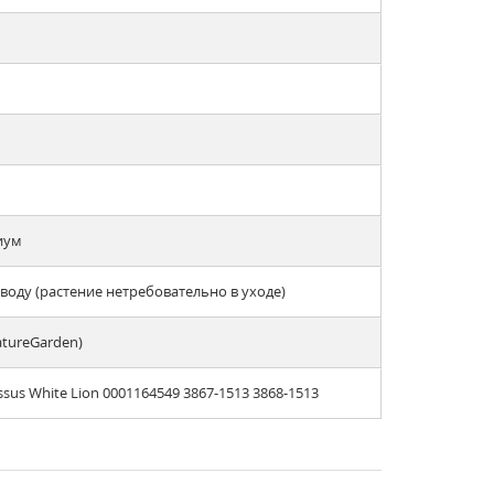
иум
оду (растение нетребовательно в уходе)
atureGarden)
us White Lion 0001164549 3867-1513 3868-1513