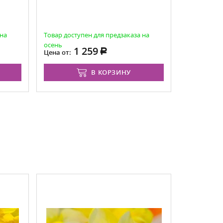
 на
Товар доступен для предзаказа на
Товар досту
осень
осень
1 259
39
Цена от:
Цена:
В КОРЗИНУ
ХИТ ПРОДАЖ