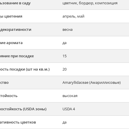
ьзование в саду
цветник, бордюр, композиция
ы цветения
апрель, май
 декоративности
весна
ие аромата
да
ояние при посадке
15
ость посадки (шт на кв.м.)
20
ство
Amaryllidaceae (Амариллисовые)
тойкость
высокая
остойкость (USDA зоны)
USDA 4
ативность цветков
да