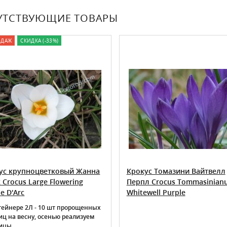
УТСТВУЮЩИЕ ТОВАРЫ
ОДАЖ
СКИДКА (-33%)
ус крупноцветковый Жанна
Крокус Томазини Вайтвелл
 Crocus Large Flowering
Перпл Crocus Tommasinian
e D'Arc
Whitewell Purple
тейнере 2Л - 10 шт пророщенных
иц на весну, осенью реализуем
вицы