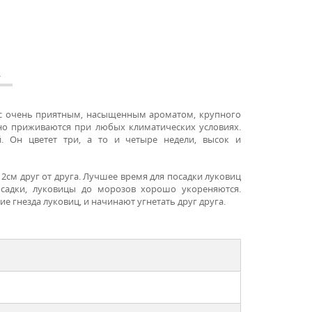
А
 с очень приятным, насыщенным ароматом, крупного
чно приживаются при любых климатических условиях.
й.
Он цветет три, а то и четыре недели, высок и
12см друг от друга. Лучшее время для посадки луковиц
посадки, луковицы до морозов хорошо укореняются.
ие гнезда луковиц, и начинают угнетать друг друга.