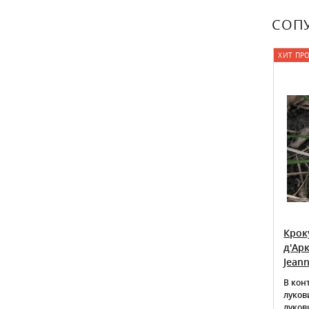
СОП
СКИДКА (-25%)
ХИТ ПР
Де Каэн
Крокус ботанический Принц
Крок
ia De Caen
Клаус Crocus Botanica Prins Claus
д'Арк
Jeann
В контейнере на весну 2л - 10 шт
В кон
пророщенных луковиц.
луков
луко