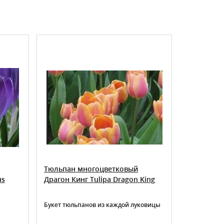
ХИТ ПРОДАЖ
Тюльпан многоцветковый
Нарцисс 
us
Драгон Кинг Tulipa Dragon King
Narcissus 
Букет тюльпанов из каждой луковицы