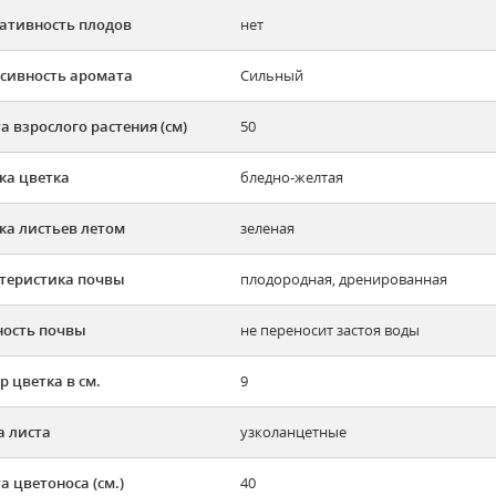
ативность плодов
нет
сивность аромата
Сильный
а взрослого растения (см)
50
ка цветка
бледно-желтая
ка листьев летом
зеленая
теристика почвы
плодородная, дренированная
ость почвы
не переносит застоя воды
р цветка в см.
9
 листа
узколанцетные
а цветоноса (см.)
40