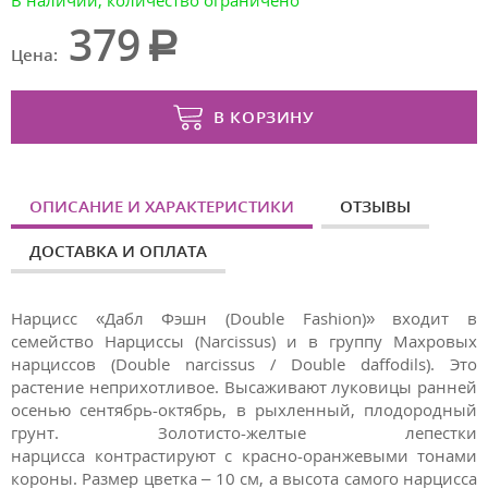
В наличии, количество ограничено
379
Цена:
В КОРЗИНУ
ОПИСАНИЕ И ХАРАКТЕРИСТИКИ
ОТЗЫВЫ
ДОСТАВКА И ОПЛАТА
Нарцисс «Дабл Фэшн (Double Fashion)» входит в
семейство Нарциссы (Narcissus) и в группу Махровых
нарциссов (Double narcissus / Double daffodils). Это
растение неприхотливое. Высаживают луковицы ранней
осенью сентябрь-октябрь, в рыхленный, плодородный
грунт. Золотисто-желтые лепестки
нарцисса контрастируют с красно-оранжевыми тонами
короны. Размер цветка – 10 см, а высота самого нарцисса