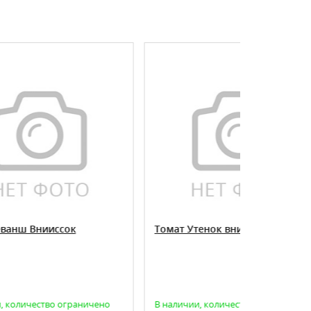
Томат Утенок внииссок
томат В
скоросп
ичено
В наличии, количество ограничено
Есть в на