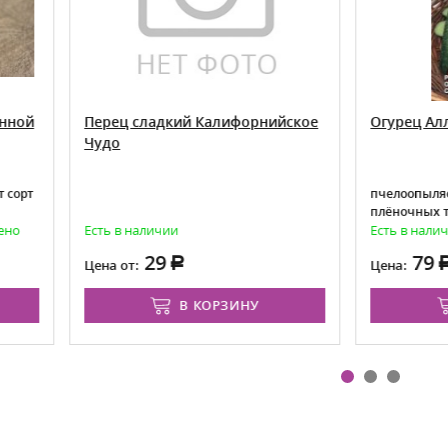
ец сладкий Калифорнийское
Огурец Аллигатор F1 седе
о
пчелоопыляемый гибрид для в
плёночных теплиц и открытого
 в наличии
Есть в наличии
29
79
 от:
Цена:
В КОРЗИНУ
В КОРЗИНУ