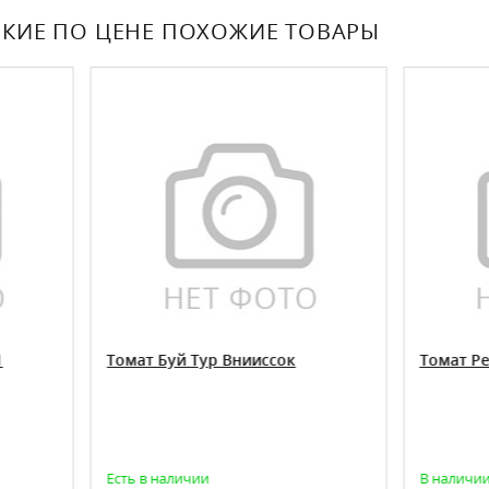
КИЕ ПО ЦЕНЕ ПОХОЖИЕ ТОВАРЫ
ат Буй Тур Внииссок
Томат Реванш Внииссок
ь в наличии
В наличии, количество огран