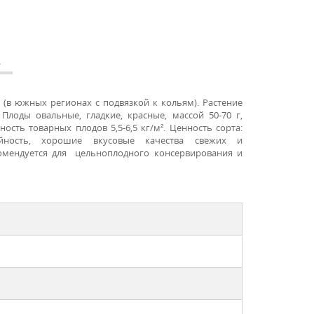
А
 (в южных регионах с подвязкой к кольям). Растение
Плоды овальные, гладкие, красные, массой 50-70 г,
сть товарных плодов 5,5-6,5 кг/м². Ценность сорта:
жайность, хорошие вкусовые качества свежих и
комендуется для цельноплодного консервирования и