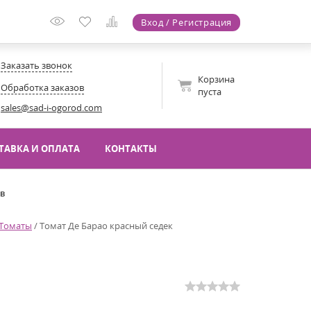
Вход / Регистрация
Заказать звонок
Корзина
Обработка заказов
пуста
sales@sad-i-ogorod.com
ТАВКА И ОПЛАТА
КОНТАКТЫ
ов
Томаты
/
Томат Де Барао красный седек