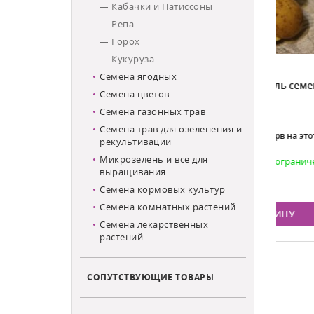
Кабачки и Патиссоны
Репа
Горох
Кукуруза
Семена ягодных
ссок
Сорт Скарб картофель семенной
Пер
Семена цветов
Чуд
Семена газонных трав
Семена трав для озеленения и
Оплачивать сразу - резерв на этот сорт
рекультивации
орчит!
по 5 дней НЕ держим.
Микрозелень и все для
В наличии, количество ограничено
Есть
выращивания
549
849
Цена:
Цена
Семена кормовых культур
Семена комнатных растений
ИНУ
В КОРЗИНУ
Семена лекарственных
растений
СОПУТСТВУЮЩИЕ ТОВАРЫ