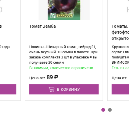
ат Земба
Томаты, устойчивые к
фитофторе - сорта для
открытого грунта
инка. Шикарный томат, гибрид F1,
Крупноплодный сорт Гея, шта
ь вкусный. 10 семян в пакете. При
сорта: Евгения, Челнок и
зе комплекта 3 шт в упаковке = вы
полуштамбовые: Долгоносик, 
учаете 30 семян
ВНИИСОКа
аличии, количество ограничено
Есть в наличии
89
135
а от:
Цена от:
В КОРЗИНУ
В КОРЗИНУ