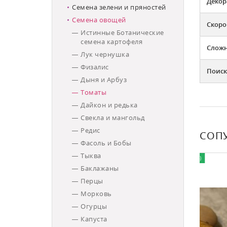
Декор
Семена зелени и пряностей
Семена овощей
Скоро
Истинные Ботанические
семена картофеля
Слож
Лук чернушка
Физалис
Поиск
Дыня и Арбуз
Томаты
Дайкон и редька
Свекла и мангольд
Редис
СОП
Фасоль и Бобы
Тыква
ХИТ ПРОДАЖ
СКИДКА (-35%)
Баклажаны
Перцы
Морковь
Огурцы
Капуста