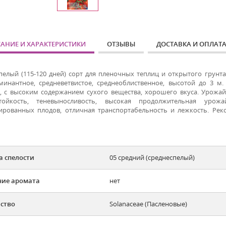
АНИЕ И ХАРАКТЕРИСТИКИ
ОТЗЫВЫ
ДОСТАВКА И ОПЛАТ
пелый (115-120 дней) сорт для пленочных теплиц и открытого грунта
минантное, средневетвистое, среднеоблиственное, высотой до 3 м. 
, с высоким содержанием сухого вещества, хорошего вкуса. Урожайно
стойкость, теневыносливость, высокая продолжительная уро
ированных плодов, отличная транспортабельность и лежкость. Ре
а спелости
05 средний (среднеспелый)
ие аромата
нет
ство
Solanaceae (Пасленовые)