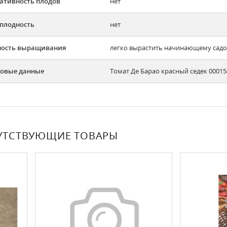
ативность плодов
нет
плодность
нет
ность выращивания
легко вырастить начинающему садов
овые данные
Томат Де Барао красный седек 0001
УТСТВУЮЩИЕ ТОВАРЫ