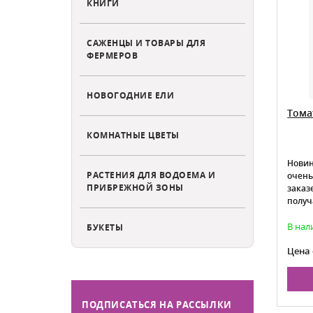
КНИГИ
САЖЕНЦЫ И ТОВАРЫ ДЛЯ
ФЕРМЕРОВ
НОВОГОДНИЕ ЕЛИ
Комплект \"Сорта томатов
Тома
селекции ВНИИСОК для
КОМНАТНЫЕ ЦВЕТЫ
Подмосковья\"
фитофторозу
Лучшие сорта по отзывам 2020 года
Новин
РАСТЕНИЯ ДЛЯ ВОДОЕМА И
очень
ПРИБРЕЖНОЙ ЗОНЫ
заказ
получ
Есть в наличии
В нал
БУКЕТЫ
395
Цена:
Цена 
НУ
В КОРЗИНУ
ПОДПИСАТЬСЯ НА РАССЫЛКИ