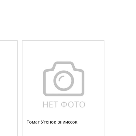
Томат Утенок внииссок
томат Вол
скороспел