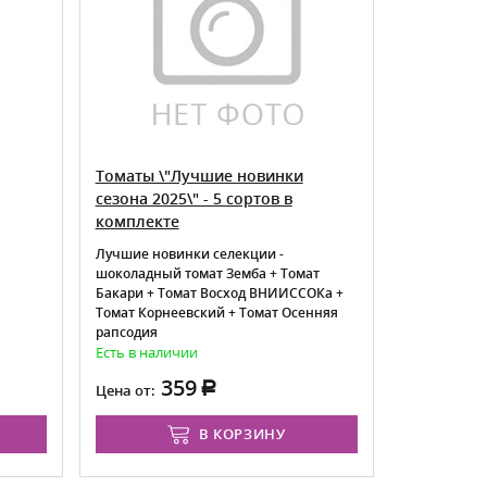
Томаты \"Лучшие новинки
Томат Си
сезона 2025\" - 5 сортов в
комплекте
Лучшие новинки селекции -
шоколадный томат Земба + Томат
Бакари + Томат Восход ВНИИССОКа +
Томат Корнеевский + Томат Осенняя
рапсодия
Есть в наличии
Товара нет
359
3
Цена от:
Цена от:
В КОРЗИНУ