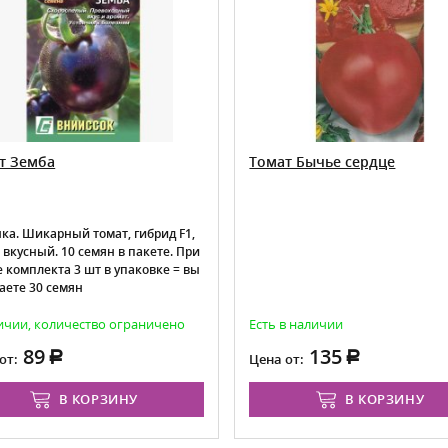
т Земба
Томат Бычье сердце
ка. Шикарный томат, гибрид F1,
 вкусный. 10 семян в пакете. При
е комплекта 3 шт в упаковке = вы
аете 30 семян
ичии, количество ограничено
Есть в наличии
89
135
от:
Цена от:
В КОРЗИНУ
В КОРЗИНУ