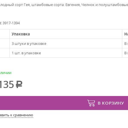
лодный сорт Гея, штамбовые сорта: Евгения, Челнок и полуштамбовы
л:
3917-1394
Упаковка
Н
3 штуки в упаковке
В
1 шт. в упаковке
В
аличии
135
В КОРЗИНУ
авить к сравнению