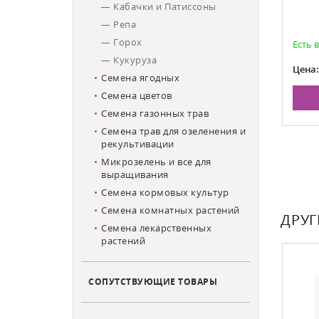
Кабачки и Патиссоны
Репа
Горох
Есть в наличии
Есть 
Кукуруза
80
Цена:
Цена
Семена ягодных
Семена цветов
НУ
В КОРЗИНУ
Семена газонных трав
Семена трав для озеленения и
рекультивации
Микрозелень и все для
выращивания
Семена кормовых культур
Семена комнатных растений
ДРУГ
Семена лекарственных
растений
СОПУТСТВУЮЩИЕ ТОВАРЫ