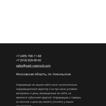
+7 (495) 768-11-68
+7 (916) 929-00-92
sales@sad-i-ogorod.com
Московская область
,
пл. Никольcкое
Информация на нашем сайте носит исключительно
информационный характер и ни при каких условиях
материалы и цены, размещенные на сайте, не
являются публичной офертой. Информацию о товарах,
их наличие и цены вы можете уточнить у наших