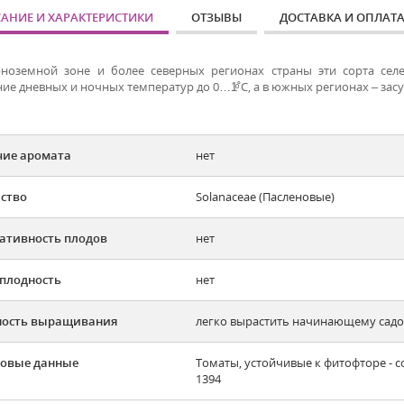
АНИЕ И ХАРАКТЕРИСТИКИ
ОТЗЫВЫ
ДОСТАВКА И ОПЛАТ
ноземной зоне и более северных регионах страны эти сорта се
е дневных и ночных температур до 0…1ͦ˚С, а в южных регионах – засу
ие аромата
нет
ство
Solanaceae (Пасленовые)
ативность плодов
нет
плодность
нет
ность выращивания
легко вырастить начинающему садов
овые данные
Томаты, устойчивые к фитофторе - со
1394