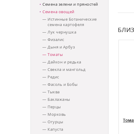
Семена зелени и пряностей
Семена овощей
Истинные Ботанические
семена картофеля
БЛИЗ
Лук чернушка
Физалис
Дыня и Арбуз
Томаты
Дайкон и редька
Свекла и мангольд
Редис
Фасоль и Бобы
Тыква
Баклажаны
Перцы
Морковь
Томат Подарок юбилею F1
Тома
Огурцы
Капуста