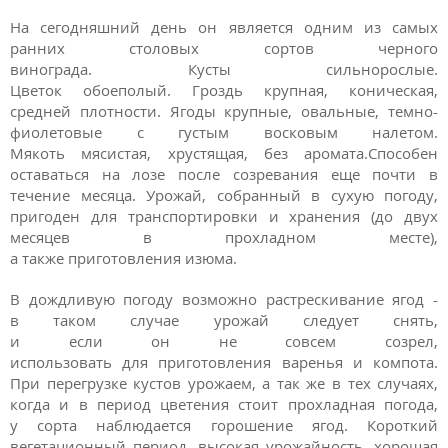
На сегодняшний день он является одним из самых
ранних столовых сортов черного
винограда. Кусты сильнорослые.
Цветок обоеполый. Гроздь крупная, коническая,
средней плотности. Ягоды крупные, овальные, темно-
фиолетовые с густым восковым налетом.
Мякоть мясистая, хрустящая, без аромата.Способен
оставаться на лозе после созревания еще почти в
течение месяца. Урожай, собранный в сухую погоду,
пригоден для транспортировки и хранения (до двух
месяцев в прохладном месте),
а также приготовления изюма.
В
дождливую
погоду
возможно
растрескивание
ягод
-
в
таком
случае
урожай
следует
снять
,
и
если
он
не
совсем
созрел
,
использовать
для
приготовления
варенья
и
компота
.
При
перегрузке
кустов
урожаем
,
а
так же
в
тех
случаях
,
когда
и в
период
цветения
стоит
прохладная
погода
,
у
сорта
наблюдается
горошение
ягод
.
Короткий
вегетационный период, высокая урожайность, хорошая