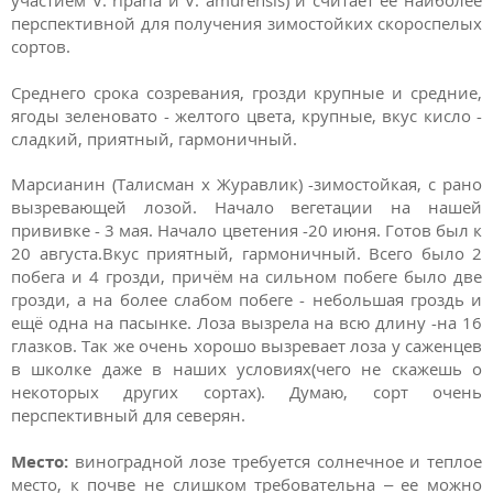
участием V. riparia и V. amurensis) и считает её наиболее
перспективной для получения зимостойких скороспелых
сортов.
Среднего срока созревания, грозди крупные и средние,
ягоды зеленовато - желтого цвета, крупные, вкус кисло -
сладкий, приятный, гармоничный.
Марсианин (Талисман х Журавлик) -зимостойкая, с рано
вызревающей лозой. Начало вегетации на нашей
прививке - 3 мая. Начало цветения -20 июня. Готов был к
20 августа.Вкус приятный, гармоничный. Всего было 2
побега и 4 грозди, причём на сильном побеге было две
грозди, а на более слабом побеге - небольшая гроздь и
ещё одна на пасынке. Лоза вызрела на всю длину -на 16
глазков. Так же очень хорошо вызревает лоза у саженцев
в школке даже в наших условиях(чего не скажешь о
некоторых других сортах). Думаю, сорт очень
перспективный для северян.
Место:
виноградной лозе требуется солнечное и теплое
место, к почве не слишком требовательна – ее можно