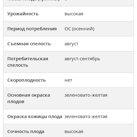
Урожайность
высокая
Период потребления
ОС (осенний)
Съемная спелость
август
Потребительская
август-сентябрь
спелость
Скороплодность
нет
Основная окраска
зеленовато-желтая
плодов
Окраска кожицы плода
зеленовато-желтая
Сочность плода
высокая