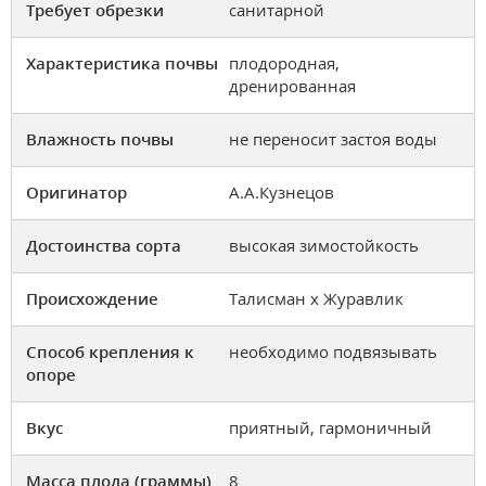
Требует обрезки
санитарной
Характеристика почвы
плодородная,
дренированная
Влажность почвы
не переносит застоя воды
Оригинатор
А.А.Кузнецов
Достоинства сорта
высокая зимостойкость
Происхождение
Талисман х Журавлик
Способ крепления к
необходимо подвязывать
опоре
Вкус
приятный, гармоничный
Масса плода (граммы)
8