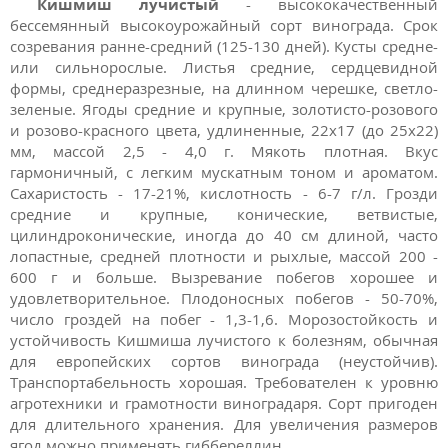
Кишмиш лучистый
- высококачественный
бессемянный высокоурожайный сорт винограда. Срок
созревания ранне-средний (125-130 дней). Кусты средне-
или сильнорослые. Листья средние, сердцевидной
формы, среднеразрезные, на длинном черешке, светло-
зеленые. Ягоды средние и крупные, золотисто-розового
и розово-красного цвета, удлиненные, 22x17 (до 25x22)
мм, массой 2,5 - 4,0 г. Мякоть плотная. Вкус
гармоничный, с легким мускатным тоном и ароматом.
Сахаристость - 17-21%, кислотность - 6-7 г/л. Грозди
средние и крупные, конические, ветвистые,
цилиндроконические, иногда до 40 см длиной, часто
лопастные, средней плотности и рыхлые, массой 200 -
600 г и больше. Вызревание побегов хорошее и
удовлетворительное. Плодоносных побегов - 50-70%,
число гроздей на побег - 1,3-1,6. Морозостойкость и
устойчивость Кишмиша лучистого к болезням, обычная
для европейских сортов винограда (неустойчив).
Транспортабельность хорошая. Требователен к уровню
агротехники и грамотности виноградаря. Сорт пригоден
для длительного хранения. Для увеличения размеров
ягод можно применять гиббереллин.