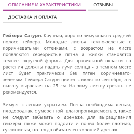
ОПИСАНИЕ И ХАРАКТЕРИСТИКИ
ОТЗЫВЫ
ДОСТАВКА И ОПЛАТА
Гейхера Сатурн.
Крупная, хорошо зимующая в средней
полосе гейхера. Молодые листья темно-зеленые с
коричневатыми оттенками, с возрастом на листе
появляются серебристые пятна а жилки становятся
темнее. округлой формы. Для правильной окраски на
растения должны падать лучи солнца - в темном месте
лист будет практически без пятен коричневато-
зеленым.
Гейхера Сатурн цветёт с июля по сентябрь, а в
высоту вырастает на 25 см.
На зиму листву
срезать не
рекомендуется.
Зимует с легким укрытием. Почва необходима лёгкая,
плодородная, с умеренной влагопроницаемостью, также
не следует забывать о дренаже. Для выращивания
гейхеры также может подойти и почва более плотная,
суглинистая, но тогда обязателен хороший дренаж.