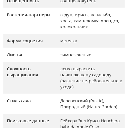
Освещенность
солнце-полутень
Растения-партнеры
седум, ирисы, астильба,
хоста, камнеломка Арендса,
колокольчик
Форма соцветия
метелка
Листья
зимнезеленые
Сложность
легко вырастить
выращивания
начинающему садоводу
(растение нетребовательно в
уходе)
Стиль сада
Деревенский (Rustic),
Природный (NatureGarden)
Поисковые данные
Гейхера Эпл Крисп Heuchera
hybrida Apple Crisp