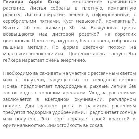
Гейхера Apple Crisp
- многолетнее травянистое
растение. Листья собраны в плотную, компактную
розетку.
Листья широкие, зеленые, гофрированные, с
серебристыми пятнами. Куст невысокий, компактный.
Высота 50 см, диаметр 30 см.
Воздушные цветы
возвышаются над листовой розеткой на коротких
цветоносах. Цветочки, ажурные, белого цвета, собраны в
пышные метелки. По форме цветочки похожи на
маленькие колокольчики.
Цветение июль – август.
Эта
гейхера нарастает очень энергично.
Необходимо высаживать на участке с рассеянным светом
или в полутени, защищенных от холодных ветров.
Почвы предпочитает плодородные, рыхлые, легкие без
застоя воды, с хорошим дренажем. Уход за растениями
заключается в ежегодном окучивании, регулярном
поливе. Для лучшего роста и развития растениям
требуется подкормка удобрениями. Предпочитает солнце
или полутень. Этот сорт поражает своей красотой и
оригинальностью. Зимостойкость высокая.