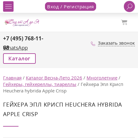
Вход / Регистрация
+7 (495) 768-11-
Заказать звонок
68
WhatsApp
Каталог
Главная
/
Каталог Весна-Лето 2026
/
Многолетние
/
Гейхеры, гейхереллы, тиареллы
/
Гейхера Эпл Крисп
Heuchera hybrida Apple Crisp
ГЕЙХЕРА ЭПЛ КРИСП HEUCHERA HYBRIDA
APPLE CRISP