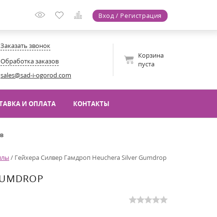
Вход / Регистрация
Заказать звонок
Корзина
Обработка заказов
пуста
sales@sad-i-ogorod.com
ТАВКА И ОПЛАТА
КОНТАКТЫ
ов
ллы
/
Гейхера Силвер Гамдроп Heuchera Silver Gumdrop
GUMDROP