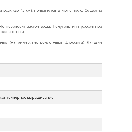
носах (до 45 см), появляются в июне-июле. Соцветие
Не переносит застоя воды. Полутень или рассеянное
зможны ожоги.
ниями (например, пестролистными флоксами). Лучший
, контейнерное выращивание