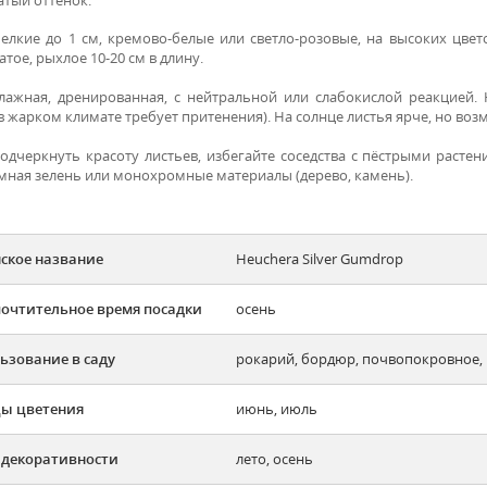
елкие до 1 см, кремово-белые или светло-розовые, на высоких цвето
тое, рыхлое 10-20 см в длину.
лажная, дренированная, с нейтральной или слабокислой реакцией. 
в жарком климате требует притенения). На солнце листья ярче, но во
одчеркнуть красоту листьев, избегайте соседства с пёстрыми расте
ёмная зелень или монохромные материалы (дерево, камень).
ское название
Heuchera Silver Gumdrop
очтительное время посадки
осень
ьзование в саду
рокарий, бордюр, почвопокровное
ы цветения
июнь, июль
 декоративности
лето, осень