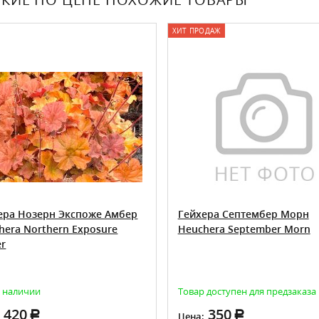
ХИТ ПРОДАЖ
ера Нозерн Экспоже Амбер
Гейхера Септембер Морн
hera Northern Exposure
Heuchera September Morn
r
в наличии
Товар доступен для предзаказа
420
350
:
Цена: