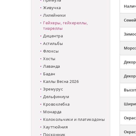
Налич
Живучка
Лилейники
Семей
Гейхеры, гейхереллы,
тиареллы
Зимос
Дицентра
Астильбы
Мороз
Флоксы
Хосты
Декор
Лаванда
Бадан
Декор
Каллы Весна 2026
Эремурус
Высот
Дельфиниум
Ширин
Кровохлебка
Монарда
Окрас
Колокольчики и платикодоны
Хауттюйния
Окрас
Посконник