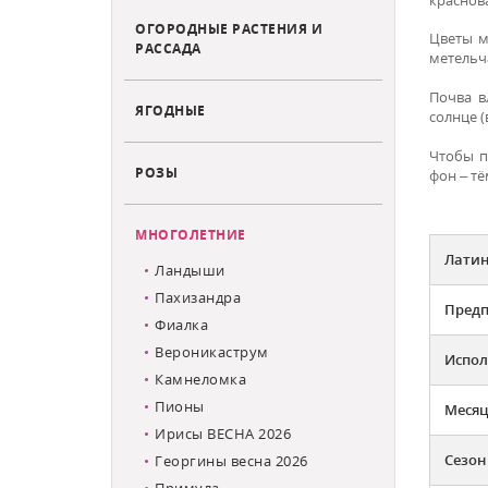
ОГОРОДНЫЕ РАСТЕНИЯ И
Цветы м
РАССАДА
метельча
Почва в
ЯГОДНЫЕ
солнце (
Чтобы п
РОЗЫ
фон – т
МНОГОЛЕТНИЕ
Латин
Ландыши
Пахизандра
Предп
Фиалка
Вероникаструм
Испол
Камнеломка
Пионы
Месяц
Ирисы ВЕСНА 2026
Сезон
Георгины весна 2026
Примула