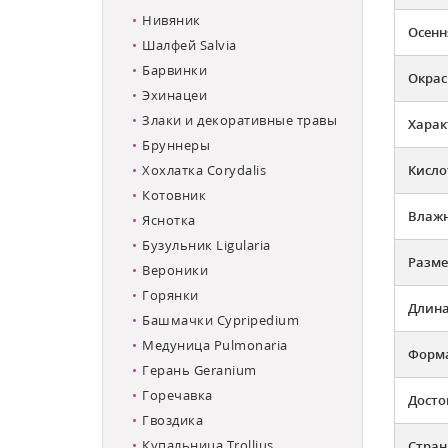
Нивяник
Осенн
Шалфей Salvia
Барвинки
Окрас
Эхинацеи
Злаки и декоративные травы
Харак
Бруннеры
Хохлатка Corydalis
Кисло
Котовник
Влажн
Яснотка
Бузульник Ligularia
Разме
Вероники
Горянки
Длина
Башмачки Cypripedium
Медуница Pulmonaria
Форма
Герань Geranium
Горечавка
Досто
Гвоздика
Купальница Trollius
Стран