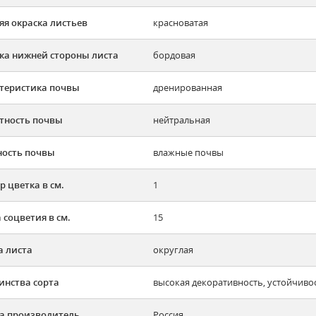
яя окраска листьев
красноватая
ка нижней стороны листа
бордовая
теристика почвы
дренированная
тность почвы
нейтральная
ость почвы
влажные почвы
р цветка в см.
1
 соцветия в см.
15
 листа
округлая
инства сорта
высокая декоративность, устойчиво
а производитель
Россия