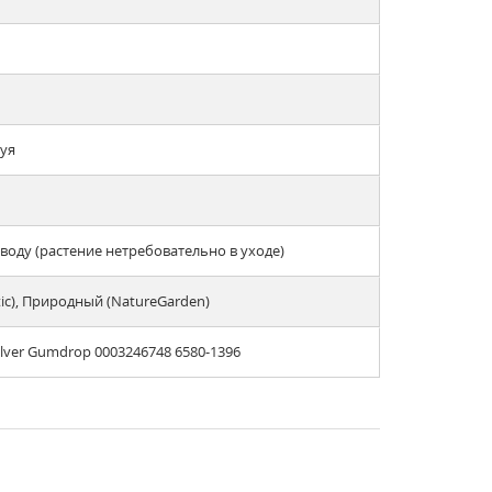
туя
оду (растение нетребовательно в уходе)
tic), Природный (NatureGarden)
lver Gumdrop 0003246748 6580-1396