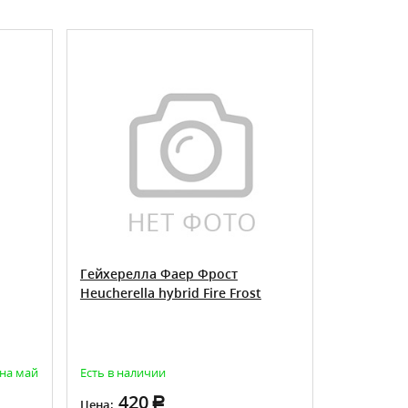
ХИТ ПРОДАЖ
Гейхерелла Фаер Фрост
Гейхера Б
Heucherella hybrid Fire Frost
Big Top Go
 на май
Есть в наличии
Товар досту
420
25
Цена:
Цена: