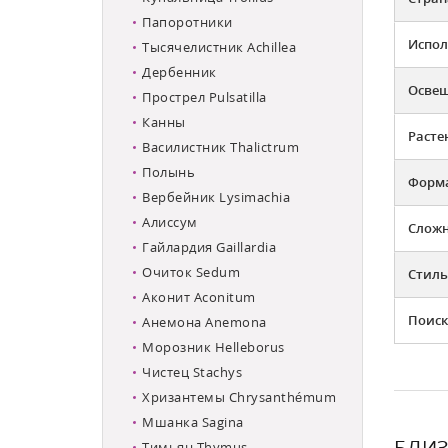
Папоротники
Испол
Тысячелистник Achillea
Дербенник
Освещ
Прострел Pulsatilla
Канны
Расте
Василистник Thalictrum
Полынь
Форма
Вербейник Lysimachia
Алиссум
Слож
Гайлардия Gaillardia
Очиток Sedum
Стиль
Аконит Aconitum
Поиск
Анемона Anemona
Морозник Helleborus
Чистец Stachys
Хризантемы Chrysanthémum
Мшанка Sagina
БЛИЗ
Тимьян Thymus