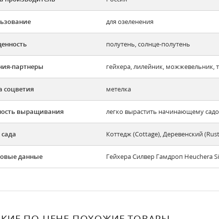
ьзование
для озеленения
енность
полутень, солнце-полутень
ния-партнеры
гейхера, лилейник, можжевельник, 
 соцветия
метелка
ность выращивания
легко вырастить начинающему садов
 сада
Коттедж (Cottage), Деревенский (Rus
овые данные
Гейхера Силвер Гамдроп Heuchera Si
КИЕ ПО ЦЕНЕ ПОХОЖИЕ ТОВАРЫ