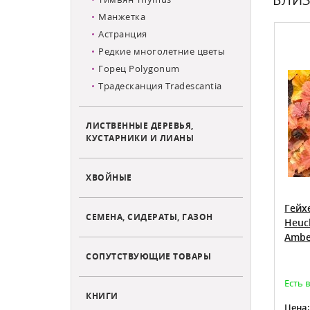
Манжетка
Астранция
Редкие многолетние цветы
Горец Polygonum
Традесканция Tradescantia
ЛИСТВЕННЫЕ ДЕРЕВЬЯ,
КУСТАРНИКИ И ЛИАНЫ
ХВОЙНЫЕ
euchera
Гейхера Малахит Heuchera
Гейх
СЕМЕНА, СИДЕРАТЫ, ГАЗОН
Malachite
Heuc
Ambe
СОПУТСТВУЮЩИЕ ТОВАРЫ
чень
ктером
граничено
Товар доступен для предзаказа на май
Есть 
КНИГИ
480
Цена:
Цена