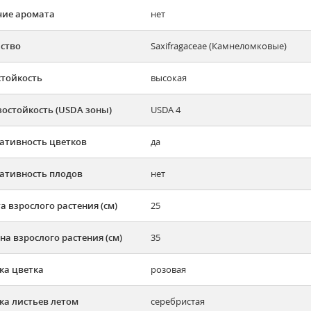
ие аромата
нет
ство
Saxifragaceae (Камнеломковые)
тойкость
высокая
остойкость (USDA зоны)
USDA 4
ативность цветков
да
ативность плодов
нет
а взрослого растения (см)
25
а взрослого растения (см)
35
ка цветка
розовая
ка листьев летом
серебристая