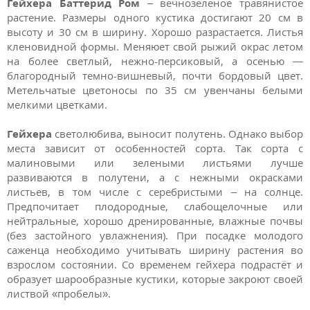
Гейхера Баттерид Ром
– вечнозеленое травянистое
растение. Размеры одного кустика достигают 20 см в
высоту и 30 см в ширину. Хорошо разрастается. Листья
кленовидной формы. Меняюет свой рыжий окрас летом
на более светлый, нежно-персиковый, а осенью —
благородный темно-вишневый, почти бордовый цвет.
Метельчатые цветоносы по 35 см увенчаны белыми
мелкими цветками.
Гейхера
светолюбива, выносит полутень. Однако выбор
места зависит от особенностей сорта. Так сорта с
малиновыми или зелеными листьями лучше
развиваются в полутени, а с нежными окрасками
листьев, в том числе с серебристыми – на солнце.
Предпочитает плодородные, слабощелочные или
нейтральные, хорошо дренированные, влажные почвы
(без застойного увлажнения). При посадке молодого
саженца необходимо учитывать ширину растения во
взрослом состоянии. Со временем гейхера подрастёт и
образует шарообразные кустики, которые закроют своей
листвой «пробелы».