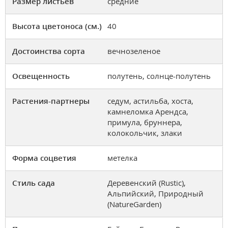
Размер листьев
средние
Высота цветоноса (см.)
40
Достоинства сорта
вечнозеленое
Освещенность
полутень, солнце-полутень
Растения-партнеры
седум, астильба, хоста,
камнеломка Арендса,
примула, бруннера,
колокольчик, злаки
Форма соцветия
метелка
Стиль сада
Деревенский (Rustic),
Альпийский, Природный
(NatureGarden)