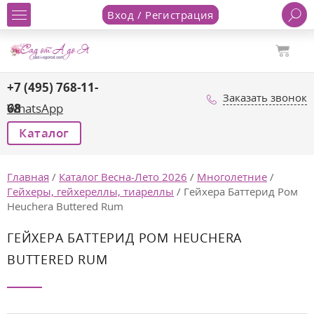
Вход / Регистрация
+7 (495) 768-11-
Заказать звонок
68
WhatsApp
Каталог
Главная
/
Каталог Весна-Лето 2026
/
Многолетние
/
Гейхеры, гейхереллы, тиареллы
/
Гейхера Баттерид Ром
Heuchera Buttered Rum
ГЕЙХЕРА БАТТЕРИД РОМ HEUCHERA
BUTTERED RUM