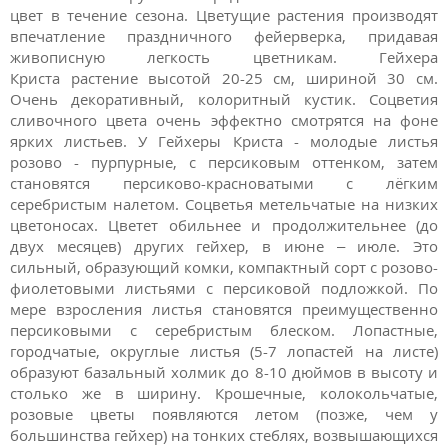
цвет в течение сезона. Цветущие растения производят
впечатление праздничного фейерверка, придавая
живописную легкость цветникам. Гейхера
Криста растение высотой 20-25 см, шириной 30 см.
Очень декоративный, колоритный кустик. Соцветия
сливочного цвета очень эффектно смотрятся на фоне
ярких листьев. У Гейхеры Криста - молодые листья
розово - пурпурные, с персиковым оттенком, затем
становятся персиково-красноватыми с лёгким
серебристым налетом. Соцветья метельчатые на низких
цветоносах. Цветет обильнее и продолжительнее (до
двух месяцев) других гейхер, в июне – июле. Это
сильный, образующий комки, компактный сорт с розово-
фиолетовыми листьями с персиковой подложкой. По
мере взросления листья становятся преимущественно
персиковыми с серебристым блеском. Лопастные,
городчатые, округлые листья (5-7 лопастей на листе)
образуют базальный холмик до 8-10 дюймов в высоту и
столько же в ширину. Крошечные, колокольчатые,
розовые цветы появляются летом (позже, чем у
большинства гейхер) на тонких стеблях, возвышающихся