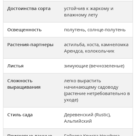
Достоинства сорта
устойчив к жаркому и
влажному лету
Освещенность
полутень, солнце-полутень
Растения-партнеры
астильба, хоста, камнеломка
Арендса, колокольчик
Листья
зимующие (вечнозеленые)
Сложность
легко вырастить
выращивания
начинающему садоводу
(растение нетребовательно в
уходе)
Стиль сада
Деревенский (Rustic),
Альпийский
Поисковые данные
Гейхера Криста Heuchera