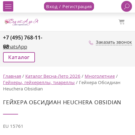
Вход / Регистрация
+7 (495) 768-11-
Заказать звонок
68
WhatsApp
Каталог
Главная
/
Каталог Весна-Лето 2026
/
Многолетние
/
Гейхеры, гейхереллы, тиареллы
/
Гейхера Обсидиан
Heuchera Obsidian
ГЕЙХЕРА ОБСИДИАН HEUCHERA OBSIDIAN
EU 15761