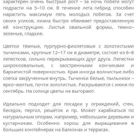
характерен очень быстрый рост – за ночь побеги могут
подрасти на 5–10 см. В течение лета гибрид способен
нарастить максимум пять молодых побегов. За счет
своих усиков, лиана быстро обвивает предоставленную
ей конструкцию. Листья овальной формы, темно–
зеленые, гладкие.
Цветки тёмные, пурпурно-фиолетовые с золотистыми
тычинками, крупные 12–17 см в диаметре, состоят из 6–8
лепестков, сильно перекрывающих друг друга. Лепестки
широкоовальные, с заостренными кончиками и
бархатистой поверхностью. Края иногда волнистые либо
слегка закрученные внутрь. Тычинки белые, пыльники –
ярко–желтые, почти золотистые. Раскрываются с июня по
сентябрь. На солнце цветы не выгорают.
Идеально подходит для посадки у ограждений, стен,
беседок, пергол, решёток и пр. Может карабкаться по
натуральным опорам, например, небольшим деревьям и
кустарникам. Особенно хорош для выращивания в
больших контейнерах на балконах и террасах.