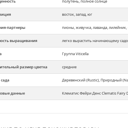
енность
полутень, полное солнце
зиция
восток, запад, юг
ния-партнеры
пионы, живучка, лаванда, лилейник
ность выращивания
легко вырастить начинающему садов
а
Группа Viticella
ительный размер цветка
средние
 сада
Деревенский (Rustic), Природный (N
овые данные
Клематис Фейри Денс Clematis Fairy 