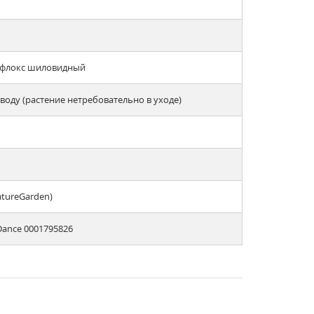
, флокс шиловидный
оду (растение нетребовательно в уходе)
atureGarden)
Dance 0001795826