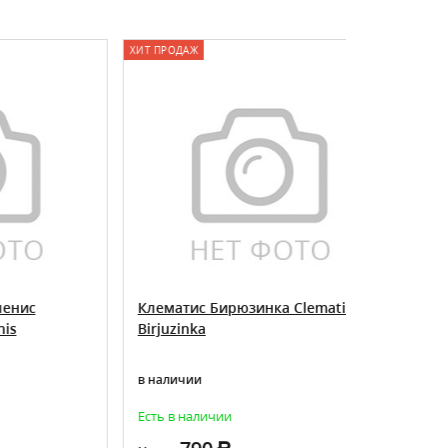
ХИТ ПРОДАЖ
Клематис Бирюзинка Clematis
Клематис 
Birjuzinka
Lesnaja O
в наличии
в наличии
Есть в наличии
Товар досту
август