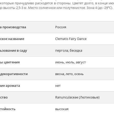
 которые причудливо расходятся в стороны. Цветёт долго, в конце ию
о высоты 2,5-3 м. Место солнечное или полутенистое. Зона 4 (до -29ºС).
а производства
Россия
ское название
Clematis Fairy Dance
ьзование в саду
пергола, беседка
ы цветения
июнь, июль, август
 декоративности
весна, лето, осень
ие аромата
нет
ство
Ranunculaceae (Лютиковые)
тойкость
высокая