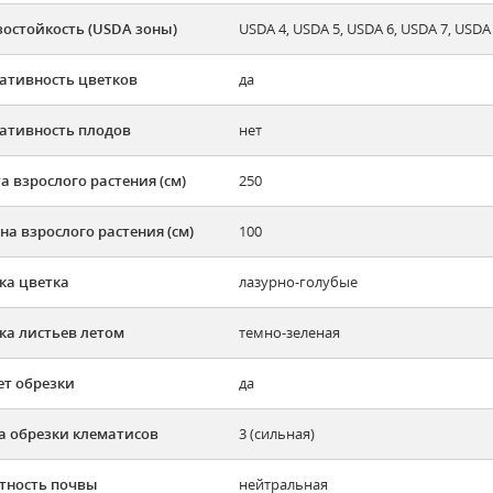
остойкость (USDA зоны)
USDA 4, USDA 5, USDA 6, USDA 7, USDA
ативность цветков
да
ативность плодов
нет
а взрослого растения (см)
250
а взрослого растения (см)
100
ка цветка
лазурно-голубые
ка листьев летом
темно-зеленая
ет обрезки
да
а обрезки клематисов
3 (сильная)
тность почвы
нейтральная