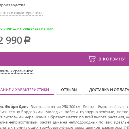
производства
еть все характеристики
ступен для предзаказа на май
2 990
В КОРЗИНУ
авить к сравнению
АНИЕ И ХАРАКТЕРИСТИКИ
ОТЗЫВЫ
ДОСТАВКА И ОПЛАТ
ис Фейри Денс
. Высота растения 250-300 см. Листья тёмно-зелёные, 
ться тёмно-бордовыми. Молодые побеги пурпурно-зелёные, позже
я листовыми черешками. Образует цветки по всей высоте растения, но
айне неприхотливый, растёт даже на неплодородных почвах, идеальн
ьчатых поникающих голубовато-фиолетовых цветков диаметром 7-8 