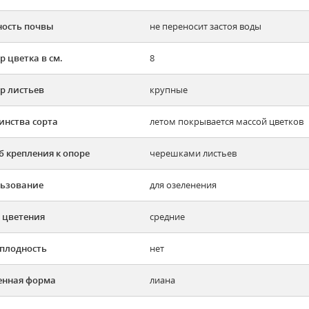
ость почвы
не переносит застоя воды
р цветка в см.
8
р листьев
крупные
инства сорта
летом покрывается массой цветков
б крепления к опоре
черешками листьев
ьзование
для озеленения
 цветения
средние
плодность
нет
енная форма
лиана