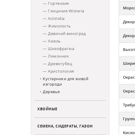
Гортензия
Мороз
Глициния Wisteria
Actinidia
Декор
Жимолость
Девичий виноград
Декор
Хмель
Шизофрагма
Высот
Лимонник
Ширин
Древогубец
Аристолохия
Окрас
Кустарники для живой
изгороди
Окрас
Деревья
Требу
ХВОЙНЫЕ
Групп
СЕМЕНА, СИДЕРАТЫ, ГАЗОН
Кисло