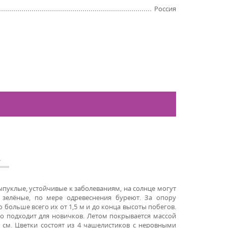
Россия
А
выпуклые, устойчивые к заболеваниям, на солнце могут
 зелёные, по мере одревеснения буреют. За опору
 больше всего их от 1,5 м и до конца высоты побегов.
о подходит для новичков. Летом покрывается массой
см. Цветки состоят из 4 чашелистиков с неровными