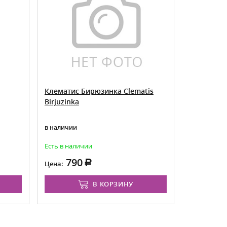
Клематис Бирюзинка Clematis
Клематис 
Birjuzinka
Lesnaja O
в наличии
в наличии
Есть в наличии
Товар досту
август
790
69
Цена:
Цена:
В КОРЗИНУ