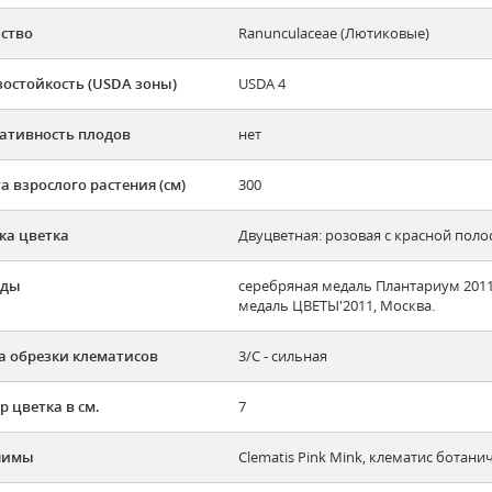
ство
Ranunculaceae (Лютиковые)
остойкость (USDA зоны)
USDA 4
ативность плодов
нет
а взрослого растения (см)
300
ка цветка
Двуцветная: розовая с красной поло
ады
cеребряная медаль Плантариум 2011,
медаль ЦВЕТЫ'2011, Москва.
а обрезки клематисов
3/C - сильная
р цветка в см.
7
нимы
Clematis Pink Mink, клематис ботан