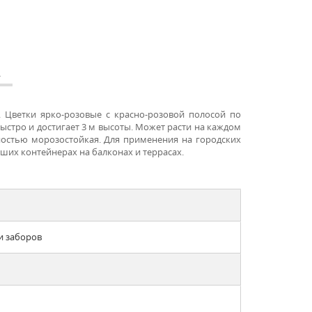
А
 Цветки ярко-розовые с красно-розовой полосой по
быстро и достигает 3 м высоты. Может расти на каждом
ностью морозостойкая. Для применения на городских
ьших контейнерах на балконах и террасах.
и заборов