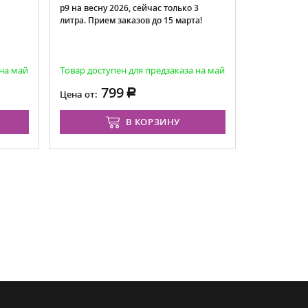
р9 на весну 2026, сейчас только 3
в наличии
литра. Прием заказов до 15 марта!
 на май
Товар доступен для предзаказа на май
Есть в нали
799
1 6
Цена от:
Цена:
В КОРЗИНУ