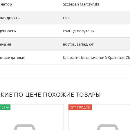
инатор
Szczepan Marczyński
плодность
нет
енность
солнце-полутень
зиция
восток, запад, юг
овые данные
Клематис ботанический Краковяк Cle
КИЕ ПО ЦЕНЕ ПОХОЖИЕ ТОВАРЫ
(-33%)
ХИТ ПРОДАЖ