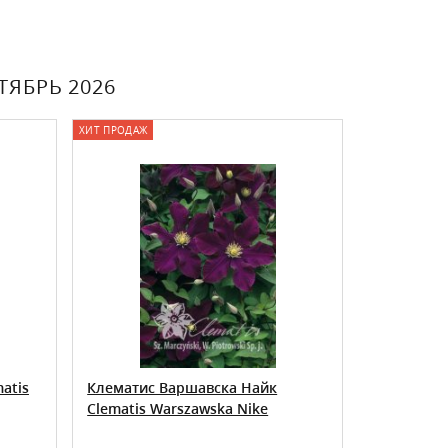
ЯБРЬ 2026
ХИТ ПРОДАЖ
ХИТ ПРОДАЖ
atis
Клематис Варшавска Найк
Клематис 
Clematis Warszawska Nike
Clematis J