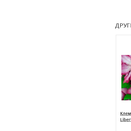
ДРУГ
Clematis
Клематис Лесная Опера Clematis
Клем
Lesnaja Opera
Liber