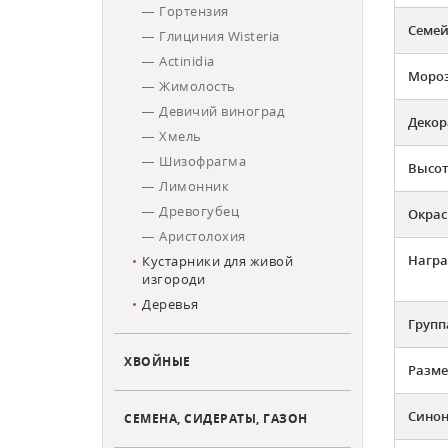
Гортензия
Семей
Глициния Wisteria
Actinidia
Мороз
Жимолость
Девичий виноград
Декор
Хмель
Шизофрагма
Высот
Лимонник
Древогубец
Окрас
Аристолохия
Нагр
Кустарники для живой
изгороди
Деревья
Групп
ХВОЙНЫЕ
Разме
Сино
СЕМЕНА, СИДЕРАТЫ, ГАЗОН