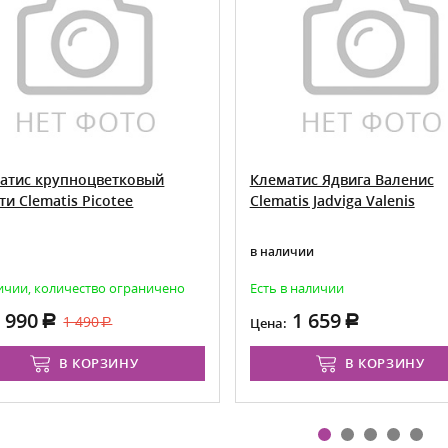
атис крупноцветковый
Клематис Ядвига Валенис
ти Clematis Picotee
Clematis Jadviga Valenis
в наличии
ичии, количество ограничено
Есть в наличии
990
1 659
1 490
:
Цена:
В КОРЗИНУ
В КОРЗИНУ