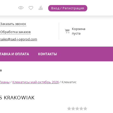
Вход / Регистрация
Заказать звонок
Корзина
Обработка заказов
пуста
sales@sad-i-ogorod.com
ТАВКА И ОПЛАТА
КОНТАКТЫ
ов
Лианы
/
Клематисы май-октябрь 2026
/
Клематис
S KRAKOWIAK