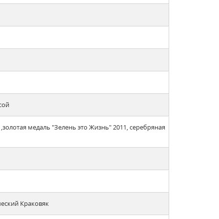
сой
золотая медаль "Зелень это Жизнь" 2011, cеребряная
ический Краковяк