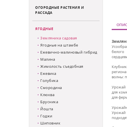
ОГОРОДНЫЕ РАСТЕНИЯ И
РАССАДА
ОПИС
ЯГОДНЫЕ
Земляника садовая
Землян
Ягодные на штамбе
Усообра
белого 
Ежевично-малиновый гибрид
сердцев
Малина
Жимолость съедобная
Клубник
региона
Ежевика
волны: п
Голубика
Урожай 
Смородина
для ком
Клюква
для фер
Брусника
Урожайно
Йошта
Урожай 
Годжи
подходя
Шиповник