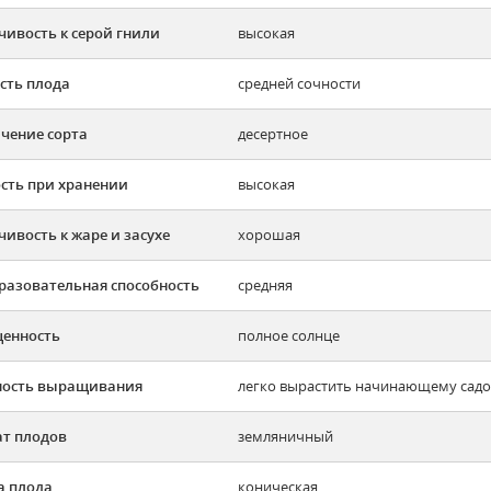
чивость к серой гнили
высокая
сть плода
средней сочности
чение сорта
десертное
сть при хранении
высокая
чивость к жаре и засухе
хорошая
разовательная способность
средняя
енность
полное солнце
ность выращивания
легко вырастить начинающему садов
т плодов
земляничный
 плода
коническая