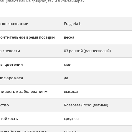
ащивают как на грядках, так и в контейнерах.
ское название
Fragaria L
очтительное время посадки
весна
а спелости
03 ранний (раннеспелый)
ы цветения
май
ие аромата
да
чивость к заболеваниям
высокая
ство
Rosaceae (Розоцветные)
тойкость
средняя
остойкость (USDA зоны)
USDA 4