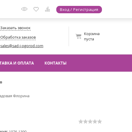
Вход / Регистрация
Заказать звонок
Корзина
Обработка заказов
пуста
sales@sad-i-ogorod.com
ТАВКА И ОПЛАТА
КОНТАКТЫ
ов
адовая Флорина
кул:
1976-1390