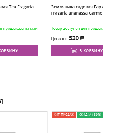
garia
Земляника садовая Гармония
Земляник
Fragaria ananassa Garmoniya
Fragaria a
 на май
Товар доступен для предзаказа на май
Товар дост
520
5
Цена от:
Цена от:
В КОРЗИНУ
Я
ХИТ ПРОДАЖ
СКИДКА (-39%)
ХИТ ПРОДАЖ