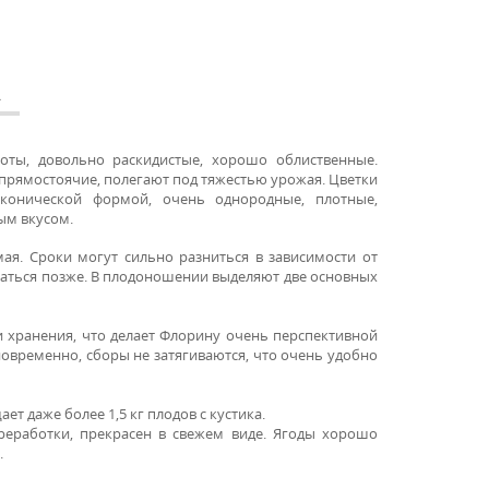
А
оты, довольно раскидистые, хорошо облиственные.
прямостоячие, полегают под тяжестью урожая. Цветки
конической формой, очень однородные, плотные,
ым вкусом.
ая. Сроки могут сильно разниться в зависимости от
наться позже. В плодоношении выделяют две основных
и хранения, что делает Флорину очень перспективной
овременно, сборы не затягиваются, что очень удобно
ет даже более 1,5 кг плодов с кустика.
реработки, прекрасен в свежем виде. Ягоды хорошо
.