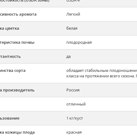
сивность аромата
Легкий
ка цветка
белая
теристика почвы
плодородная
тантность
да
инства сорта
обладает стабильным плодоношени
класса на протяжении всего сезона
а производитель
Россия
отличный
ьзование
1 кг/куст
ка кожицы плода
красная