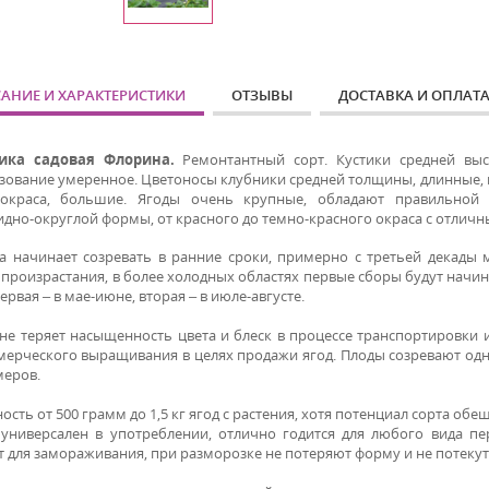
АНИЕ И ХАРАКТЕРИСТИКИ
ОТЗЫВЫ
ДОСТАВКА И ОПЛАТ
ика садовая Флорина.
Ремонтантный сорт. Кустики средней выс
зование умеренное. Цветоносы клубники средней толщины, длинные, 
окраса, большие. Ягоды очень крупные, обладают правильной 
идно-округлой формы, от красного до темно-красного окраса с отличн
а начинает созревать в ранние сроки, примерно с третьей декады м
 произрастания, в более холодных областях первые сборы будут начи
ервая – в мае-июне, вторая – в июле-августе.
не теряет насыщенность цвета и блеск в процессе транспортировки 
мерческого выращивания в целях продажи ягод. Плоды созревают одн
меров.
сть от 500 грамм до 1,5 кг ягод с растения, хотя потенциал сорта обеща
универсален в употреблении, отлично годится для любого вида пе
т для замораживания, при разморозке не потеряют форму и не потекут