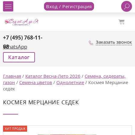
Вход / Регистрация
+7 (495) 768-11-
Заказать звонок
68
WhatsApp
Каталог
Главная
/
Каталог Весна-Лето 2026
/
Семена, сидераты,
газон
/
Семена цветов
/
Однолетние
/
Космея Мерцание
седек
КОСМЕЯ МЕРЦАНИЕ СЕДЕК
ХИТ ПРОДАЖ