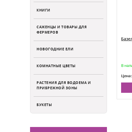
КНИГИ
САЖЕНЦЫ И ТОВАРЫ ДЛЯ
ФЕРМЕРОВ
ениана
Горошек душистый Галина
Базе
НОВОГОДНИЕ ЕЛИ
Крупные ароматные цветки
Есть в наличии
В нал
КОМНАТНЫЕ ЦВЕТЫ
37
39
Цена:
Цена
РАСТЕНИЯ ДЛЯ ВОДОЕМА И
НУ
В КОРЗИНУ
ПРИБРЕЖНОЙ ЗОНЫ
БУКЕТЫ