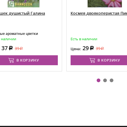
шек душистый Галина
Космея двоякоперистая Пи
ые ароматные цветки
в наличии
Есть в наличии
37
29
39
39
Цена:
В КОРЗИНУ
В КОРЗИНУ