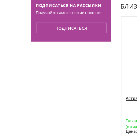
БЛИЗ
ПОДПИСАТЬСЯ НА РАССЫЛКИ
Получайте самые свежие новости
ПОДПИСАТЬСЯ
с
Астра китайская Лиза
Астр
Есть в наличии
Товар
(ожид
65
Цена:
Цена