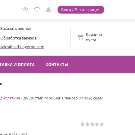
Вход / Регистрация
Заказать звонок
Корзина
Обработка заказов
пуста
sales@sad-i-ogorod.com
ТАВКА И ОПЛАТА
КОНТАКТЫ
ов
днолетние
/
Душистый горошек Спенсер (смесь) седек
кул:
5476-1394