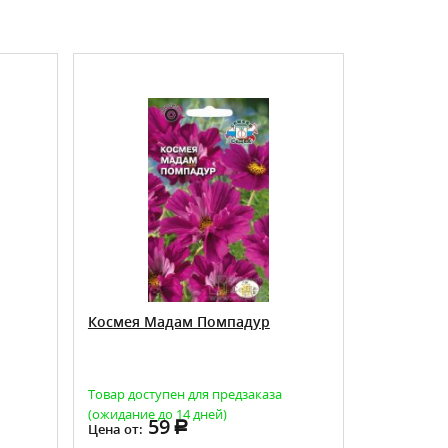
ХИТ ПРОДАЖ
Космея Мадам Помпадур
Космея А
Товар доступен для предзаказа
Товар досту
(ожидание до 14 дней)
(ожидание д
59
5
Цена от:
Цена от: