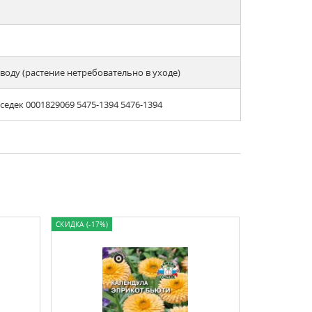
оду (растение нетребовательно в уходе)
едек 0001829069 5475-1394 5476-1394
СКИДКА (-17%)
ХИТ ПРОДАЖ