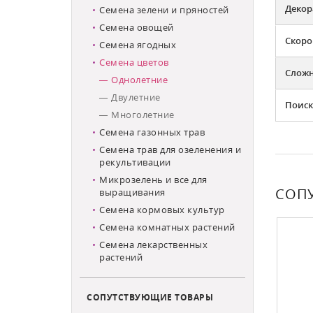
Декор
Семена зелени и пряностей
Семена овощей
Скоро
Семена ягодных
Семена цветов
Слож
Однолетние
Двулетние
Поиск
Многолетние
Семена газонных трав
Семена трав для озеленения и
рекультивации
Микрозелень и все для
СОП
выращивания
Семена кормовых культур
ХИТ ПРОДАЖ
СКИДКА (-5%)
Семена комнатных растений
Семена лекарственных
растений
СОПУТСТВУЮЩИЕ ТОВАРЫ