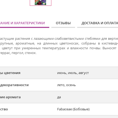
АНИЕ И ХАРАКТЕРИСТИКИ
ОТЗЫВЫ
ДОСТАВКА И ОПЛАТ
астущие растения с лазающими слабоветвистыми стеблями для вертик
крупные, ароматные, на длинных цветоносах, собраны в кистевидн
 цветут при умеренных температурах и влажности почвы. Выносят 
террас, пергол, стенок.
ы цветения
июнь, июль, август
 декоративности
лето, осень
ие аромата
да
ство
Fabaceae (Бобовые)