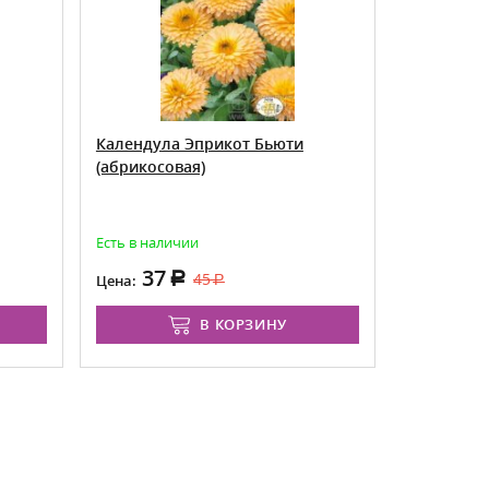
Календула Эприкот Бьюти
Космея А
(абрикосовая)
Есть в наличии
Товар досту
(ожидание д
37
5
45
Цена:
Цена от:
В КОРЗИНУ