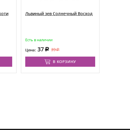
коти
Львиный зев Солнечный Восход
Горошек 
бело-сире
Есть в наличии
Есть в нали
37
37
39
Цена:
Цена:
В КОРЗИНУ