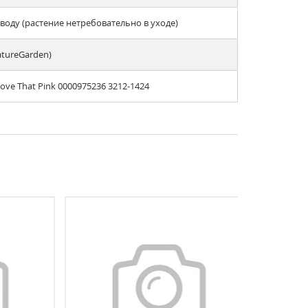
оду (растение нетребовательно в уходе)
atureGarden)
ove That Pink 0000975236 3212-1424