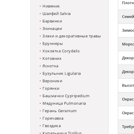
Плотн
Нивяник
Шалфей Salvia
Семей
Барвинки
Эхинацеи
Зимос
Злаки и декоративные травы
Бруннеры
Мороз
Хохлатка Corydalis
Декор
Котовник
Яснотка
Декор
Бузульник Ligularia
Вероники
Высот
Горянки
Башмачки Cypripedium
Окрас
Медуница Pulmonaria
Герань Geranium
Окрас
Горечавка
Гвоздика
Требу
Купальница Trollius