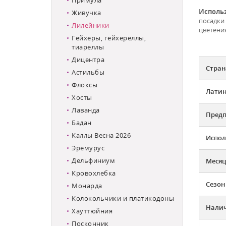
Исполь
Живучка
посадки
Лилейники
цветения
Гейхеры, гейхереллы,
тиареллы
Дицентра
Стран
Астильбы
Флоксы
Латин
Хосты
Лаванда
Предп
Бадан
Каллы Весна 2026
Испол
Эремурус
Дельфиниум
Месяц
Кровохлебка
Сезон
Монарда
Колокольчики и платикодоны
Налич
Хауттюйния
Посконник