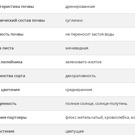
теристика почвы
дренированная
ический состав почвы
суглинки
ость почвы
не переносит застоя воды
 листа
мечевидная
 лилейника
зеленовато-желтое
инства сорта
декоративность
 цветения
среднеранние
енность
полное солнце, солнце-полутень
ния-партнеры
флокс метельчатый, кровохлебка, м
астения
цветущее