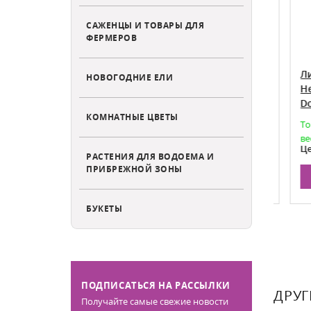
САЖЕНЦЫ И ТОВАРЫ ДЛЯ
ФЕРМЕРОВ
итчел
Лилейник Дестинд Ту Си
Лиле
НОВОГОДНИЕ ЕЛИ
ldred
Hemerocallis hybrid Destined To
Hemer
See
Doub
КОМНАТНЫЕ ЦВЕТЫ
граничено
Есть в наличии
Товар
весну
590
Цена от:
Цена
РАСТЕНИЯ ДЛЯ ВОДОЕМА И
ПРИБРЕЖНОЙ ЗОНЫ
НУ
В КОРЗИНУ
БУКЕТЫ
ПОДПИСАТЬСЯ НА РАССЫЛКИ
ДРУГ
Получайте самые свежие новости