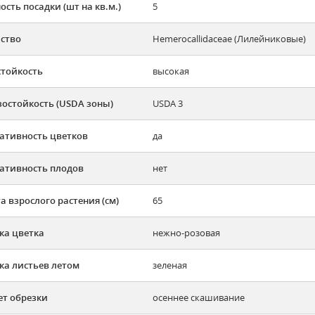
ость посадки (шт на кв.м.)
5
ство
Hemerocallidaceae (Лилейниковые)
тойкость
высокая
остойкость (USDA зоны)
USDA 3
ативность цветков
да
ативность плодов
нет
а взрослого растения (см)
65
ка цветка
нежно-розовая
ка листьев летом
зеленая
ет обрезки
осеннее скашивание