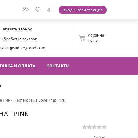
Вход / Регистрация
Заказать звонок
Корзина
Обработка заказов
пуста
sales@sad-i-ogorod.com
ТАВКА И ОПЛАТА
КОНТАКТЫ
ов
 Пинк Hemerocallis Love That Pink
HAT PINK
Россия