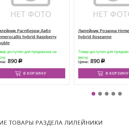
йник Распберри Дабл
Лилейник Розанна Hemeroca
ocallis hybrid Raspberry
hybrid Roseanne
le
 доступен для предзаказа на
Товар доступен для предзаказа
весну
890
890
:
Цена:
В КОРЗИНУ
В КОРЗИНУ
ИЕ ТОВАРЫ РАЗДЕЛА ЛИЛЕЙНИКИ