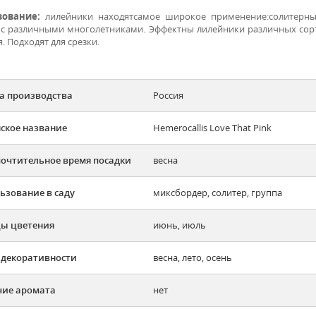
зование:
лилейники находятсамое широкое применение:солитерные
 с различными многолетниками. Эффектны лилейники различных сорт
. Подходят для срезки.
а производства
Россия
ское название
Hemerocallis Love That Pink
очтительное время посадки
весна
ьзование в саду
миксбордер, солитер, группа
ы цветения
июнь, июль
 декоративности
весна, лето, осень
ие аромата
нет