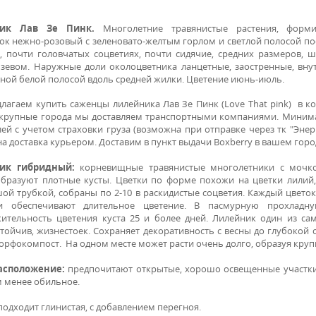
ник
Лав
Зе
Пинк.
Многолетние травянистые растения, фор
ок нежно-розовый с зеленовато-желтым горлом и светлой полосой по
, почти головчатых соцветиях, почти сидячие, средних размеров, ш
зевом. Наружные доли околоцветника ланцетные, заостренные, внутр
ной белой полосой вдоль средней жилки. Цветение июнь-июль.
лагаем купить саженцы лилейника Лав Зе Пинк (Love That pink) в ко
 крупные города мы доставляем транспортными компаниями. Минимал
лей с учетом страховки груза (возможна при отправке через тк "Эне
а доставка курьером. Доставим в пункт выдачи Boxberry в вашем горо
ик гибридный:
корневищные травянистые многолетники с мочк
образуют плотные кусты. Цветки по форме похожи на цветки лилий
ой трубкой, собраны по 2-10 в раскидистые соцветия. Каждый цветок
ии обеспечивают длительное цветение. В пасмурную прохлад
ительность цветения куста 25 и более дней. Лилейник один из са
стойчив, жизнестоек. Сохраняет декоративность с весны до глубокой
торфокомпост. На одном месте может расти очень долго, образуя круп
асположение:
предпочитают открытые, хорошо освещенные участки
м менее обильное.
подходит глинистая, с добавлением перегноя.