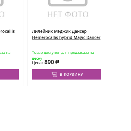
llis
Лилейник Мэджик Дансер
Лилейник
Hemerocallis hybrid Magic Dancer
Hemerocall
 на
Товар доступен для предзаказа на
Товар досту
весну
весну
890
89
Цена:
Цена:
В КОРЗИНУ