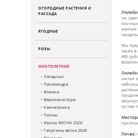
ОГОРОДНЫЕ РАСТЕНИЯ И
Лилей
РАССАДА
см.
Цвет
плотных
желтым 
ЯГОДНЫЕ
продоль
Мы пред
РОЗЫ
также в
480 руб
возможн
МНОГОЛЕТНИЕ
Лилейн
Ландыши
листья 
Пахизандра
небольш
растен
Фиалка
продолж
Вероникаструм
засухоу
кустам 
Камнеломка
Пионы
Местор
Ирисы ВЕСНА 2026
при это
Георгины весна 2026
Почва:
Примула