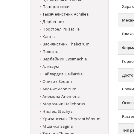
Харак
Папоротники
Тысячелистник Achillea
Механ
Дербенник
Прострел Pulsatilla
Влажн
Канны
Василистник Thalictrum
Форма
Полынь
Вербейник Lysimachia
Горло
Алиссум
Гайлардия Gaillardia
Досто
Очиток Sedum
Аконит Aconitum
Сроки
Анемона Anemona
Освещ
Морозник Helleborus
Чистец Stachys
Расте
Хризантемы Chrysanthémum
Мшанка Sagina
Тип р
Тимьян Thymus