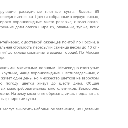
мирующие раскидистые плотные кусты.
Высота 65
середине лепестка.
Цветки собранные в верхушечных,
ироко воронковидные, чисто розовые, с зеленовато-
енние доли слегка шире их, овальные, тупые, все с
нтейнерах, с доставкой саженцев почтой по России, а
ьная стоимость пересылки саженца весом до 10 кг -
ргия" до склада компании в вашем городе). По Москве
де.
оватыми мясистыми корнями. Мечевидно-изогнутые
, крупные, чаще воронковидные, шестираздельные, с
 живет один день, но множество цветков на взрослом
ную погоду цветки живут до шести дней. Общая
мых малотребовательных многолетников. Зимостоек,
 осени. На зиму можно не обрезать, лишь подсыпать к
ные, широкие кусты.
. Могут выносить небольшое затенение, но цветение