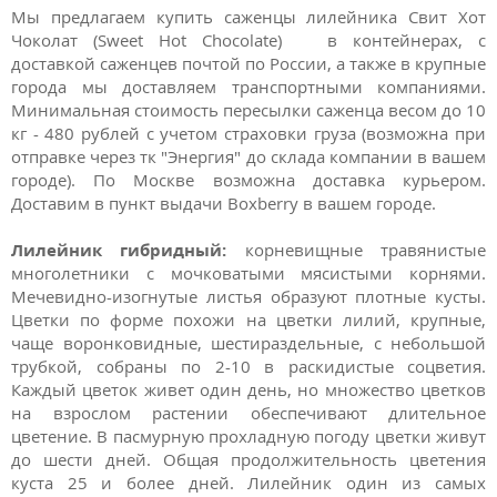
Мы предлагаем купить саженцы лилейника Свит Хот
Чоколат (Sweet Hot Chocolate) в контейнерах, с
доставкой саженцев почтой по России, а также в крупные
города мы доставляем транспортными компаниями.
Минимальная стоимость пересылки саженца весом до 10
кг - 480 рублей с учетом страховки груза (возможна при
отправке через тк "Энергия" до склада компании в вашем
городе). По Москве возможна доставка курьером.
Доставим в пункт выдачи Boxberry в вашем городе.
Лилейник гибридный:
корневищные травянистые
многолетники с мочковатыми мясистыми корнями.
Мечевидно-изогнутые листья образуют плотные кусты.
Цветки по форме похожи на цветки лилий, крупные,
чаще воронковидные, шестираздельные, с небольшой
трубкой, собраны по 2-10 в раскидистые соцветия.
Каждый цветок живет один день, но множество цветков
на взрослом растении обеспечивают длительное
цветение. В пасмурную прохладную погоду цветки живут
до шести дней. Общая продолжительность цветения
куста 25 и более дней. Лилейник один из самых