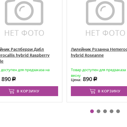
йник Распберри Дабл
Лилейник Розанна Hemeroca
ocallis hybrid Raspberry
hybrid Roseanne
le
 доступен для предзаказа на
Товар доступен для предзаказа
весну
890
890
:
Цена:
В КОРЗИНУ
В КОРЗИНУ