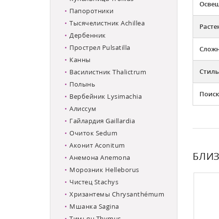
Освещ
Папоротники
Тысячелистник Achillea
Расте
Дербенник
Прострел Pulsatilla
Слож
Канны
Стиль
Василистник Thalictrum
Полынь
Поиск
Вербейник Lysimachia
Алиссум
Гайлардия Gaillardia
Очиток Sedum
Аконит Aconitum
БЛИЗ
Анемона Anemona
Морозник Helleborus
Чистец Stachys
Хризантемы Chrysanthémum
Мшанка Sagina
Тимьян Thymus