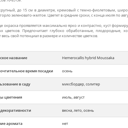
крупный, до 15 см в диаметре, кремовый с темно-фиолетовым, шир
горло зеленовато-желтое. Цветет в средние сроки, с конца июля по авг
це окраска проявляется максимально ярко и контрастно, куст формир
х цветков. Предпочитает глубоко обработанные, плодородные, 
 весь свой потенциал в размере и количестве цветков.
ское название
Hemerocallis hybrid Moussaka
очтительное время посадки
осень
ьзование в саду
миксбордер, солитер
ы цветения
июль, август
 декоративности
весна, лето, осень
ие аромата
нет