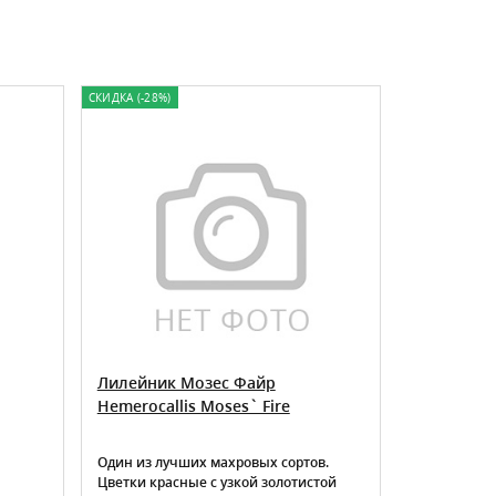
СКИДКА (-28%)
СКИДКА (-9%)
Лилейник Мозес Файр
Лилейник 
Hemerocallis Moses` Fire
Jordan
Один из лучших махровых сортов.
Цветки красные с узкой золотистой