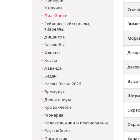
Живучка
Семей
Лилейники
Гейхеры, гейхереллы,
Зимос
тиареллы
Дицентра
Мороз
Астильбы
Флоксы
Декор
Хосты
Декор
Лаванда
Бадан
Высот
Каллы Весна 2026
Эремурус
Ширин
Дельфиниум
Кровохлебка
Окрас
Монарда
Колокольчики и платикодоны
Окрас
Хауттюйния
Посконник
Харак