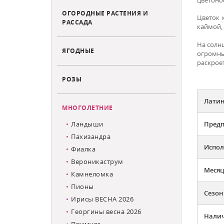
ОГОРОДНЫЕ РАСТЕНИЯ И
Цветок 
РАССАДА
каймой, 
На солн
ЯГОДНЫЕ
огромны
раскроет
РОЗЫ
Латин
МНОГОЛЕТНИЕ
Ландыши
Предп
Пахизандра
Испол
Фиалка
Вероникаструм
Месяц
Камнеломка
Пионы
Сезон
Ирисы ВЕСНА 2026
Георгины весна 2026
Налич
Примула