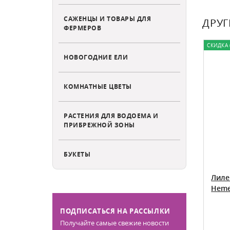
САЖЕНЦЫ И ТОВАРЫ ДЛЯ
ДРУГ
ФЕРМЕРОВ
СКИДКА 
НОВОГОДНИЕ ЕЛИ
КОМНАТНЫЕ ЦВЕТЫ
РАСТЕНИЯ ДЛЯ ВОДОЕМА И
ПРИБРЕЖНОЙ ЗОНЫ
БУКЕТЫ
erocallis
Лилейник гибридный Эдж оф
Лиле
Даркнес Hemerocallis Edge of
Hemer
Darkness
ПОДПИСАТЬСЯ НА РАССЫЛКИ
Получайте самые свежие новости