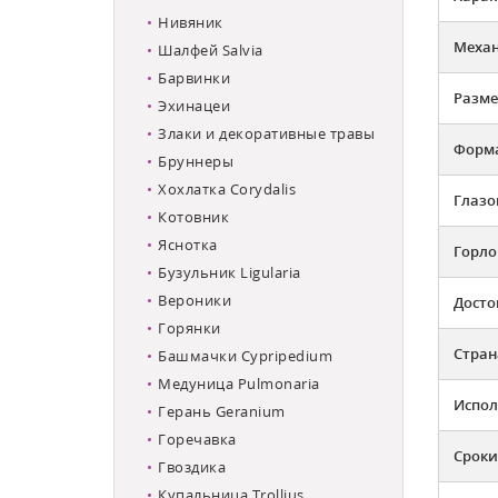
Нивяник
Механ
Шалфей Salvia
Барвинки
Разме
Эхинацеи
Злаки и декоративные травы
Форма
Бруннеры
Хохлатка Corydalis
Глазо
Котовник
Яснотка
Горло
Бузульник Ligularia
Вероники
Досто
Горянки
Стран
Башмачки Cypripedium
Медуница Pulmonaria
Испол
Герань Geranium
Горечавка
Сроки
Гвоздика
Купальница Trollius