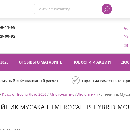
68-11-68
29-00-92
2025
ОТЗЫВЫ О МАГАЗИНЕ
НОВОСТИ И АКЦИИ
ДОС
аличный и безналичный расчет
Гарантия качества товар
/
Каталог Весна-Лето 2026
/
Многолетние
/
Лилейники
/
Лилейник Мусак
ЙНИК МУСАКА HEMEROCALLIS HYBRID MO
л:
6754-1424