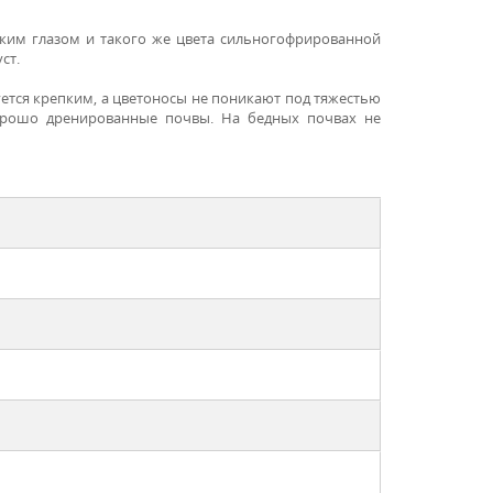
оким глазом и такого же цвета сильногофрированной
уст.
уется крепким, а цветоносы не поникают под тяжестью
хорошо дренированные почвы. На бедных почвах не