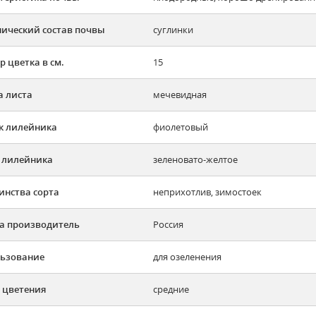
ический состав почвы
суглинки
р цветка в см.
15
 листа
мечевидная
к лилейника
фиолетовый
 лилейника
зеленовато-желтое
инства сорта
неприхотлив, зимостоек
а производитель
Россия
ьзование
для озеленения
 цветения
средние