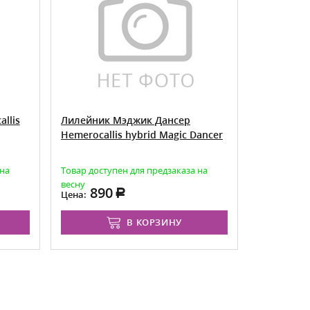
llis
Лилейник Мэджик Дансер
Лилейник
Hemerocallis hybrid Magic Dancer
Hemerocall
 на
Товар доступен для предзаказа на
Товар досту
весну
весну
890
89
Цена:
Цена:
В КОРЗИНУ