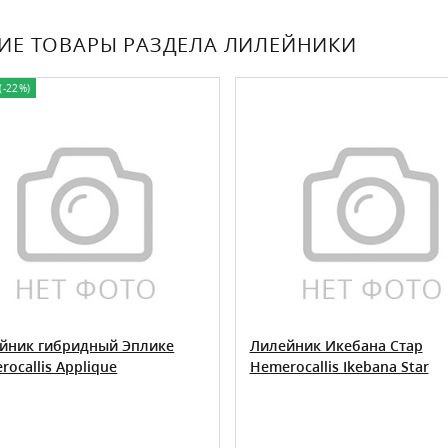
ИЕ ТОВАРЫ РАЗДЕЛА ЛИЛЕЙНИКИ
(-22%)
йник гибридный Эплике
Лилейник Икебана Стар
ocallis Applique
Hemerocallis Ikebana Star