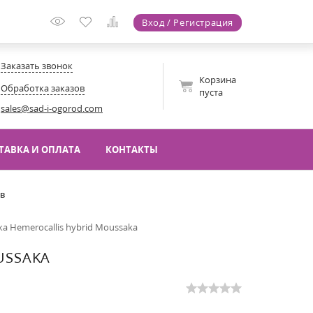
Вход / Регистрация
Заказать звонок
Корзина
Обработка заказов
пуста
sales@sad-i-ogorod.com
ТАВКА И ОПЛАТА
КОНТАКТЫ
ов
а Hemerocallis hybrid Moussaka
USSAKA