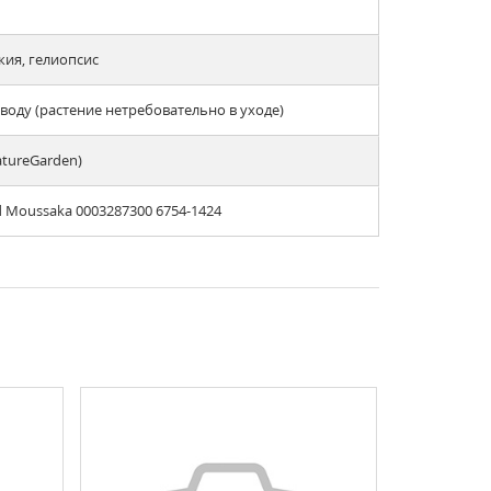
кия, гелиопсис
оду (растение нетребовательно в уходе)
atureGarden)
d Moussaka 0003287300 6754-1424