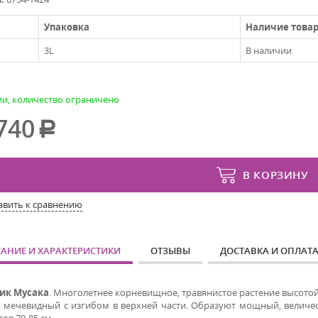
Упаковка
Наличие това
3L
В наличии
ии, количество ограничено
740
В КОРЗИНУ
авить к сравнению
АНИЕ И ХАРАКТЕРИСТИКИ
ОТЗЫВЫ
ДОСТАВКА И ОПЛАТ
ик Мусака
. Многолетнее корневищное, травянистое растение высотой д
, мечевидный с изгибом в верхней части. Образуют мощный, величес
ов 70-85 см.