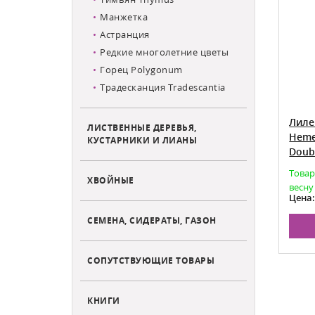
Манжетка
Астранция
Редкие многолетние цветы
Горец Polygonum
Традесканция Tradescantia
Батерфляй
Лилейник Дестинд Ту Си
Лиле
ЛИСТВЕННЫЕ ДЕРЕВЬЯ,
 Butterfly
Hemerocallis hybrid Destined To
Hemer
КУСТАРНИКИ И ЛИАНЫ
See
Doub
граничено
Есть в наличии
Товар
ХВОЙНЫЕ
весну
590
Цена от:
Цена
СЕМЕНА, СИДЕРАТЫ, ГАЗОН
НУ
В КОРЗИНУ
СОПУТСТВУЮЩИЕ ТОВАРЫ
КНИГИ