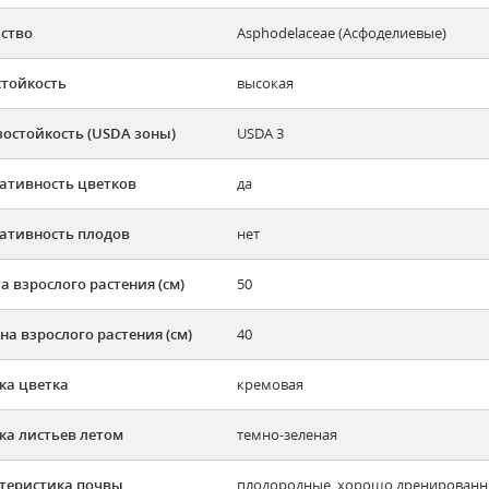
ство
Asphodelaceae (Асфоделиевые)
тойкость
высокая
остойкость (USDA зоны)
USDA 3
ативность цветков
да
ативность плодов
нет
а взрослого растения (см)
50
а взрослого растения (см)
40
ка цветка
кремовая
ка листьев летом
темно-зеленая
теристика почвы
плодородные, хорошо дренирован