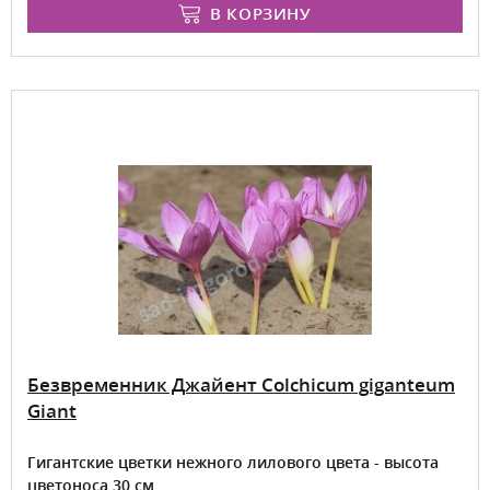
В КОРЗИНУ
Безвременник Джайент Colchicum giganteum
Giant
Гигантские цветки нежного лилового цвета - высота
цветоноса 30 см