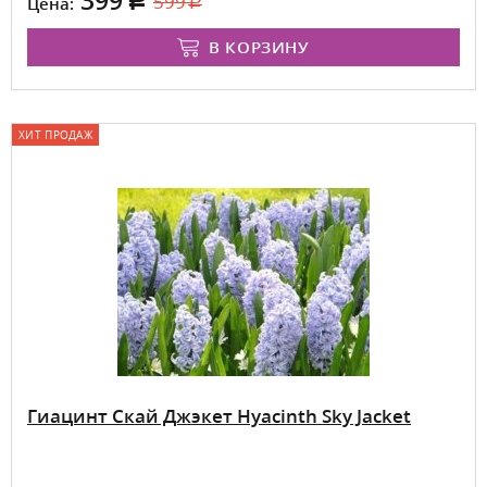
399
599
Цена:
В КОРЗИНУ
ХИТ ПРОДАЖ
Гиацинт Скай Джэкет Hyacinth Sky Jacket