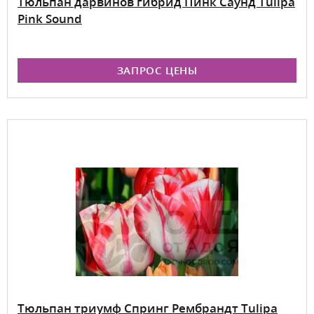
Тюльпан дарвинов гибрид Пинк Саунд Tulipa
Pink Sound
ЗАПРОС ЦЕНЫ
Тюльпан триумф Спринг Рембрандт Tulipa