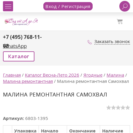
Вход / Регистрация
+7 (495) 768-11-
Заказать звонок
68
WhatsApp
Каталог
Главная
/
Каталог Весна-Лето 2026
/
Ягодные
/
Малина
/
Малина ремонтантная
/
Малина ремонтантная Самохвал
МАЛИНА РЕМОНТАНТНАЯ САМОХВАЛ
Артикул:
6803-1395
Упаковка
Начало
Окончание
Наличие