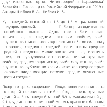
двух известных сортов 'Нижегородец' и 'Карамелька'.
Включён в Госреестр по Российской Федерации в 2019 г.
Авторы Шиблев В. А., Шиблев И. В.
Куст средний, высотой от 1,3 до 1,5 метра, мощный,
полупряморослый. Побегопроизводительная
способность высокая. Однолетние побеги светло-
коричневые, со средним восковым налётом, слабо
опушенные. Шиповатость однолетних побегов сильная у
основания, средняя в средней части. Шипы средние,
средней твердости, фиолетово-коричневые, изогнуты
вниз, на пурпуровом основании. Листья крупные,
зелёные, среднеморщинистые, слабо скрученные, слабо
опушенные. Зубчики по краям листочков среднеострые.
Боковые плодоносящие веточки средне опушенные.
Цветки средние.
Позднего срока созревания. Плодоношение начинается
со второй половины сентября. Ягоды очень крупные,
длиной 4–5 см, средней массой 5,9 г, максимальной до
9,1 г, удлиненно-конической формы, красные с блеском.
В них содержится: сахара 7,2%, кислоты 1,3%, витамина С