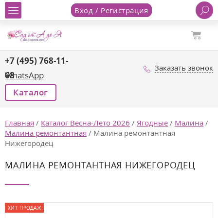
Вход / Регистрация
+7 (495) 768-11-
Заказать звонок
68
WhatsApp
Каталог
Главная
/
Каталог Весна-Лето 2026
/
Ягодные
/
Малина
/
Малина ремонтантная
/
Малина ремонтантная
Нижегородец
МАЛИНА РЕМОНТАНТНАЯ НИЖЕГОРОДЕЦ
ХИТ ПРОДАЖ