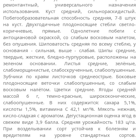
ремонтантный, универсального назначения
использования. Куст средний, сильнораскидистый.
Побегообразовательная способность средняя, 7-8 штук
на куст. Двухгодичные плодоносящие стебли светло-
коричневые, прямые. Однолетние побеги с
антоциановой окраской, со слабым восковым налетом,
без опушения. Шиповатость средняя по всему стеблю, у
основания - сильная, выше - слабая. Шипы средние,
твердые, жесткие, бледно-пурпуровые, расположены на
зеленом основании. Листья средние, зелёные,
слабоморщинистые, слабоскрученные, слабоопушенные.
Зубчики по краям листочков среднеострые. Боковые
плодоносящие веточки слабоопушенные, со слабым
восковым налётом. Цветки средние. Ягоды средней
массой 6 г, темно-красные, ширококонические,
слабоопушенные. В них содержится: сахара 5,1%,
кислоты 1,5%, витамина С 42,1 мг/%. Мякоть нежная,
кисло-сладкая с ароматом. Дегустационная оценка ягод в
свежем виде 3,9 балла. Средняя урожайность 183 ц/га.
При возделывании сорт устойчив к болезням и
вредителям на уровне стандартных сортов.